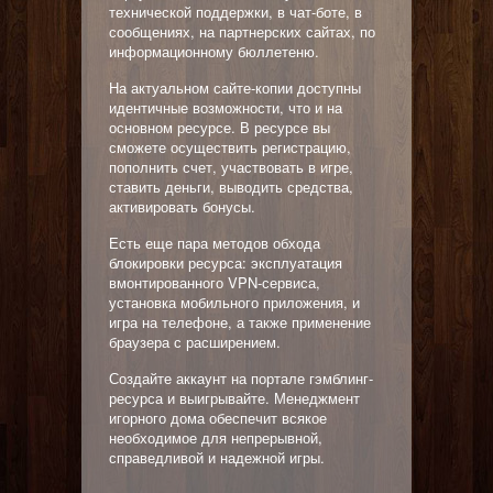
технической поддержки, в чат-боте, в
сообщениях, на партнерских сайтах, по
информационному бюллетеню.
На актуальном сайте-копии доступны
идентичные возможности, что и на
основном ресурсе. В ресурсе вы
сможете осуществить регистрацию,
пополнить счет, участвовать в игре,
ставить деньги, выводить средства,
активировать бонусы.
Есть еще пара методов обхода
блокировки ресурса: эксплуатация
вмонтированного VPN-сервиса,
установка мобильного приложения, и
игра на телефоне, а также применение
браузера с расширением.
Создайте аккаунт на портале гэмблинг-
ресурса и выигрывайте. Менеджмент
игорного дома обеспечит всякое
необходимое для непрерывной,
справедливой и надежной игры.