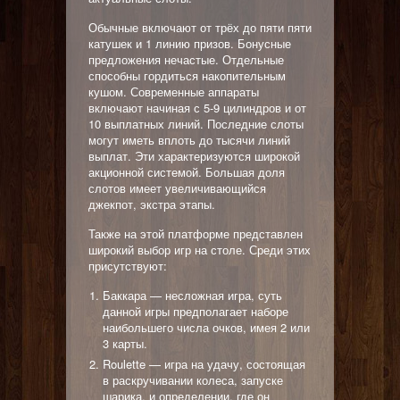
Обычные включают от трёх до пяти пяти
катушек и 1 линию призов. Бонусные
предложения нечастые. Отдельные
способны гордиться накопительным
кушом. Современные аппараты
включают начиная с 5-9 цилиндров и от
10 выплатных линий. Последние слоты
могут иметь вплоть до тысячи линий
выплат. Эти характеризуются широкой
акционной системой. Большая доля
слотов имеет увеличивающийся
джекпот, экстра этапы.
Также на этой платформе представлен
широкий выбор игр на столе. Среди этих
присутствуют:
Баккара — несложная игра, суть
данной игры предполагает наборе
наибольшего числа очков, имея 2 или
3 карты.
Roulette — игра на удачу, состоящая
в раскручивании колеса, запуске
шарика, и определении, где он