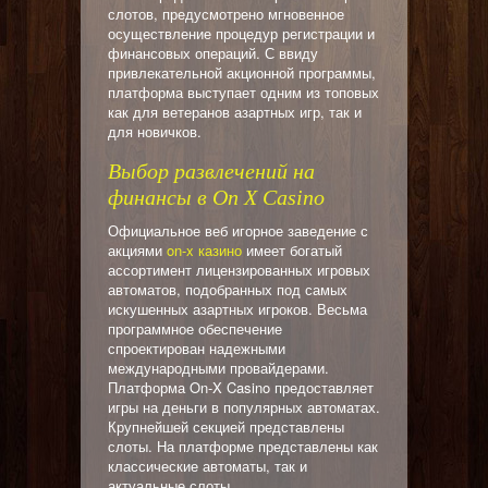
слотов, предусмотрено мгновенное
осуществление процедур регистрации и
финансовых операций. С ввиду
привлекательной акционной программы,
платформа выступает одним из топовых
как для ветеранов азартных игр, так и
для новичков.
Выбор развлечений на
финансы в On X Casino
Официальное веб игорное заведение с
акциями
on-x казино
имеет богатый
ассортимент лицензированных игровых
автоматов, подобранных под самых
искушенных азартных игроков. Весьма
программное обеспечение
спроектирован надежными
международными провайдерами.
Платформа On-X Casino предоставляет
игры на деньги в популярных автоматах.
Крупнейшей секцией представлены
слоты. На платформе представлены как
классические автоматы, так и
актуальные слоты.