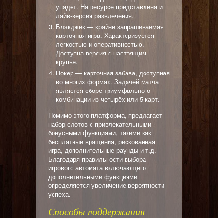
упадет. На ресурсе представлена и
лайв-версия развлечения.
Блэкджек — крайне запрашиваемая
карточная игра. Характеризуется
легкостью и оперативностью.
Доступна версия с настоящим
крупье.
Покер — карточная забава, доступная
во многих формах. Задачей матча
является сборе триумфального
комбинации из четырёх или 5 карт.
Помимо этого платформа, предлагает
набор слотов с привлекательными
бонусными функциями, такими как
бесплатные вращения, рискованная
игра, дополнительные раунды и т.д.
Благодаря правильности выбора
игрового автомата включающего
дополнительными функциями
определяется увеличение вероятности
успеха.
Способы поддержания