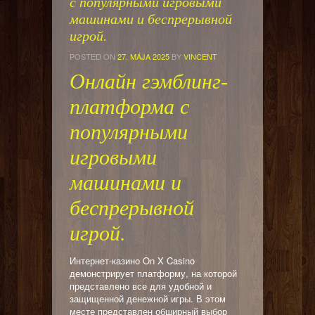
с популярными игровыми
машинами и беспрерывной
игрой.
POSTED ON
27. MÁJA 2025
BY
VINCENT
Онлайн гэмблинг-
платформа с
популярными
игровыми
машинами и
беспрерывной
игрой.
Интернет-казино On X Casino
демонстрирует платформу, на которой
представлено все для удобной и
защищенной денежной игры. В этом
месте представлен обширный выбор