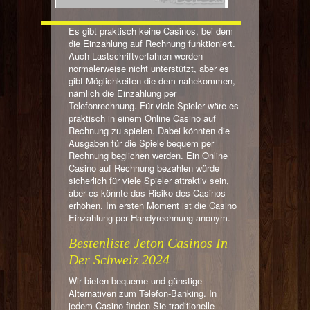
Es gibt praktisch keine Casinos, bei dem
die Einzahlung auf Rechnung funktioniert.
Auch Lastschriftverfahren werden
normalerweise nicht unterstützt, aber es
gibt Möglichkeiten die dem nahekommen,
nämlich die Einzahlung per
Telefonrechnung. Für viele Spieler wäre es
praktisch in einem Online Casino auf
Rechnung zu spielen. Dabei könnten die
Ausgaben für die Spiele bequem per
Rechnung beglichen werden. Ein Online
Casino auf Rechnung bezahlen würde
sicherlich für viele Spieler attraktiv sein,
aber es könnte das Risiko des Casinos
erhöhen. Im ersten Moment ist die Casino
Einzahlung per Handyrechnung anonym.
Bestenliste Jeton Casinos In
Der Schweiz 2024
Wir bieten bequeme und günstige
Alternativen zum Telefon-Banking. In
jedem Casino finden Sie traditionelle