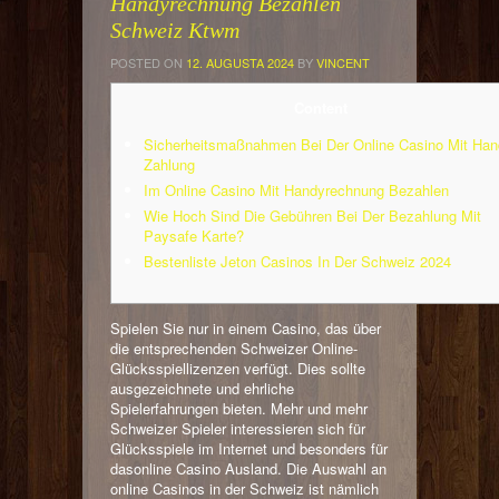
Handyrechnung Bezahlen
Schweiz Ktwm
POSTED ON
12. AUGUSTA 2024
BY
VINCENT
Content
Sicherheitsmaßnahmen Bei Der Online Casino Mit Ha
Zahlung
Im Online Casino Mit Handyrechnung Bezahlen
Wie Hoch Sind Die Gebühren Bei Der Bezahlung Mit
Paysafe Karte?
Bestenliste Jeton Casinos In Der Schweiz 2024
Spielen Sie nur in einem Casino, das über
die entsprechenden Schweizer Online-
Glücksspiellizenzen verfügt. Dies sollte
ausgezeichnete und ehrliche
Spielerfahrungen bieten. Mehr und mehr
Schweizer Spieler interessieren sich für
Glücksspiele im Internet und besonders für
dasonline Casino Ausland. Die Auswahl an
online Casinos in der Schweiz ist nämlich