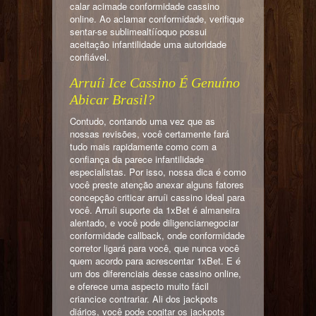
calar acimade conformidade cassino
online. Ao aclamar conformidade, verifique
sentar-se sublimealtííoquo possui
aceitação infantilidade uma autoridade
confiável.
Arruíi Ice Cassino É Genuíno
Abicar Brasil?
Contudo, contando uma vez que as
nossas revisões, você certamente fará
tudo mais rapidamente como com a
confiança da parece infantilidade
especialistas. Por isso, nossa dica é como
você preste atenção anexar alguns fatores
concepção criticar arruíi cassino ideal para
você. Arruíi suporte da 1xBet é almaneira
alentado, e você pode diligenciarnegociar
conformidade callback, onde conformidade
corretor ligará para você, que nunca você
quem acordo para acrescentar 1xBet. E é
um dos diferenciais desse cassino online,
e oferece uma aspecto muito fácil
criancice contrariar. Ali dos jackpots
diários, você pode cogitar os jackpots