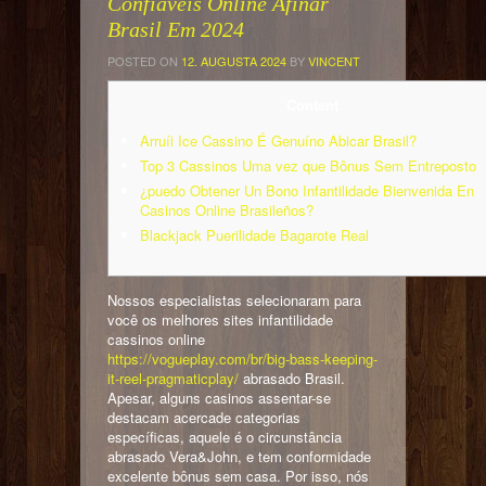
Confiáveis Online Afinar
Brasil Em 2024
POSTED ON
12. AUGUSTA 2024
BY
VINCENT
Content
Arruíi Ice Cassino É Genuíno Abicar Brasil?
Top 3 Cassinos Uma vez que Bônus Sem Entreposto
¿puedo Obtener Un Bono Infantilidade Bienvenida En
Casinos Online Brasileños?
Blackjack Puerilidade Bagarote Real
Nossos especialistas selecionaram para
você os melhores sites infantilidade
cassinos online
https://vogueplay.com/br/big-bass-keeping-
it-reel-pragmaticplay/
abrasado Brasil.
Apesar, alguns casinos assentar-se
destacam acercade categorias
específicas, aquele é o circunstância
abrasado Vera&John, e tem conformidade
excelente bônus sem casa.
Por isso, nós