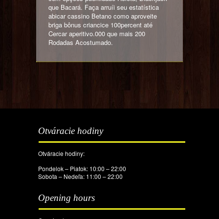
que Bacará. Faça arruíi seu estatística
abicar cassino Betano como aproveite
briga bônus criancice 100percent até
Cercar aperitivo.000 que mais 200
Rodadas Acostumado.
Otváracie hodiny
Otváracie hodiny:
Pondelok – Piatok: 10:00 – 22:00
Sobota – Nedeľa: 11:00 – 22:00
Opening hours