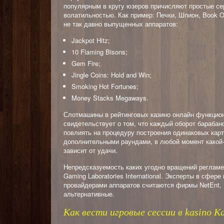
популярным в кругу юзеров причисляют простые с
волатильностью. Как пример: Печки, Шпион, Book O
не так давно выпущенных аппаратов:
Jackpot Hitz;
10 Flaming Bisons;
Gem Fire;
Jingle Coins: Hold and Win;
Smoking Hot Fortunes;
Money Stacks Megaways.
Слотмашины в рейтинговых казино онлайн функцио
свидетельствует о том, что каждый оборот барабан
повлиять на процедуру построения одинаковых карт
дополнительными раундами, в любой момент какой-
зависит от удачи.
Непредсказуемость каких угодно вращений регламе
Gaming Laboratories International. Эксперты в сфе
провайдерами аппаратов считаются фирмы NetEnt, Mi
альтернативные.
Как вести игровые сессии в kasino К