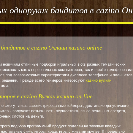
х одноруких бандитов в cazino Онл
бандитов в cazino Онлайн казино online
и новичкам отличные подборки игральных slots разных тематических
озможность как с персональных компьютеров, так и mobile телефонов ил
тся под всевозможные характеристики дисплеев телефонов и планшетов
х решений. Прежде всего геймеров интересуют
казино вулкан
тами.
ров в cazino Вулкан казино on-line
ine смогут лишь зарегистрированные геймеры , достигшие допустимого
изитеры получают возможность осуществить взнос реальных средств,
онных слотов на деньги.
рого подбора программный продукт поделен на таковые вкладки:
 настольные симуляторы, краш, игры с живыми крупье. К предельно