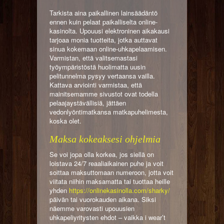
Tarkista aina paikallinen lainsäädäntö
ennen kuin pelaat paikalliselta online-
kasinolta. Upouusi elektroninen aikakausi
tarjoaa monia tuotteita, jotka auttavat
sinua kokemaan online-uhkapelaamisen.
Varmistan, että valitsemastasi
työympäristöstä huolimatta uusin
pelitunnelma pysyy vertaansa vailla.
Kattava arviointi varmistaa, että
mainitsemamme sivustot ovat todella
pelaajaystävällisiä, jättäen
vedonlyöntimatkansa matkapuhelimesta,
koska olet.
Maksa kokeaksesi ohjelmia
Se voi jopa olla korkea, jos siellä on
loistava 24/7 reaaliaikainen puhe ja voit
soittaa maksuttomaan numeroon, jotta voit
viitata niihin maksamatta tai tuottaa heille
yhden
https://onlinekasinolla.com/sharky/
päivän tai vuorokauden aikana. Siksi
näemme varovasti upouusien
uhkapeliyritysten ehdot – vaikka i wear’t