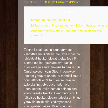
POSTED ON
13. AUGUSTA 2024
BY
VINCENT
Sisältö
Maksa kokeaksesi ohjelmia
Milloin minun täytyy puhua henkilökohtaisesta nollasta
Amerikan yhdysvaltojen parhaat mobiilipelaamisen
sivustot
Zodiac Local casino osaa varmasti
viihdyttää kuulijoitaan. Se, että it casinon
lahjaideat houkuttelevat „pelaa jopa 5
puntaa 80:lla“, houkuttelevat uusia
tulokkaita ja saatat kokeneita osallistujia.
Omistaakseen vain Step 1 -panoksen,
ihmiset yrittävät saada 80 mahdollisuutta
onni jättipotille. Mitä tulee seuraaviin
talletuksiin, tietyt puvut odottavat
kannustimia, mikä nostaa pelaamisen
erinomaiselle tasolle.
Heartbingo.co.uk
julkaisee houkuttelevan tarjouksen bingon
ystäville kaikkialla Yhdistyneessä
kuningaskunnassa. Vain 5 punnan