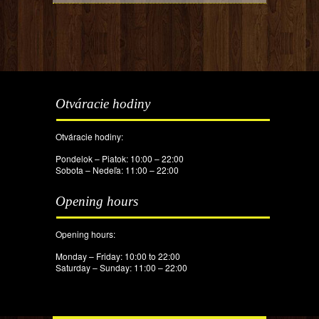
Otváracie hodiny
Otváracie hodiny:
Pondelok – Piatok: 10:00 – 22:00
Sobota – Nedeľa: 11:00 – 22:00
Opening hours
Opening hours:
Monday – Friday: 10:00 to 22:00
Saturday – Sunday: 11:00 – 22:00