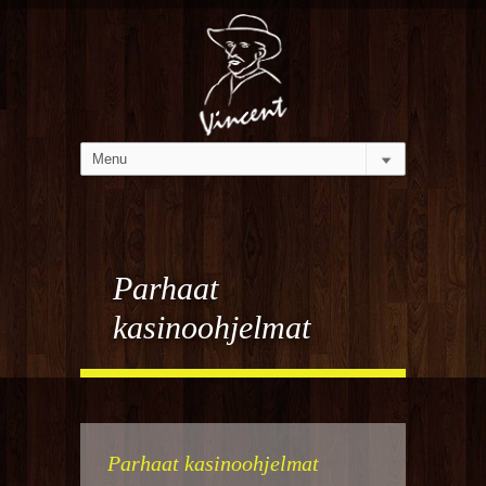
Parhaat
kasinoohjelmat
Parhaat kasinoohjelmat