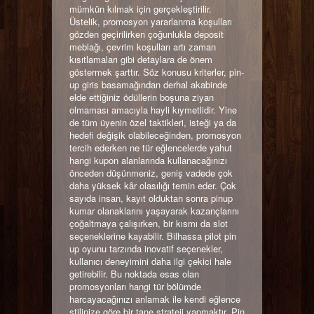
mümkün kılmak için gerçekleştirilir.
Üstelik, promosyon yararlanma koşulları
gözden geçirilirken çoğunlukla deposit
meblağı, çevrim koşulları artı zaman
kısıtlamaları gibi detaylara de önem
göstermek şarttır. Söz konusu kriterler, pin-
up giris basamağından derhal akabinde
elde ettiğiniz ödüllerin boşuna ziyan
olmaması amacıyla hayli kıymetlidir. Yine
de tüm üyenin özel taktikleri, isteği ya da
hedefi değişik olabileceğinden, promosyon
tercih ederken ne tür eğlencelerde yahut
hangi kupon alanlarında kullanacağınızı
önceden düşünmeniz, geniş vadede çok
daha yüksek kâr olasılığı temin eder. Çok
sayıda insan, kayıt olduktan sonra pinup
kumar olanaklarını yaşayarak kazançlarını
çoğaltmaya çalışırken, bir kısmı da slot
seçeneklerine kayabilir. Bilhassa pilot pin
up oyunu tarzında inovatif seçenekler,
kullanıcı deneyimini daha ilgi çekici hale
getirebilir. Bu noktada esas olan
promosyonları hangi tür bölümde
harcayacağınızı anlamak ile kendi eğlence
stilinize göre bir tane strateji yapmaktır. Pin