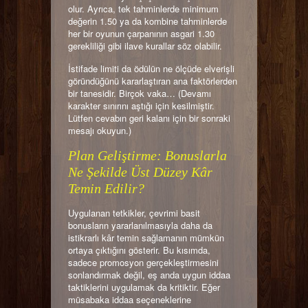
olur. Ayrıca, tek tahminlerde minimum
değerin 1.50 ya da kombine tahminlerde
her bir oyunun çarpanının asgari 1.30
gerekliliği gibi ilave kurallar söz olabilir.
İstifade limiti da ödülün ne ölçüde elverişli
göründüğünü kararlaştıran ana faktörlerden
bir tanesidir. Birçok vaka… (Devamı
karakter sınırını aştığı için kesilmiştir.
Lütfen cevabın geri kalanı için bir sonraki
mesajı okuyun.)
Plan Geliştirme: Bonuslarla
Ne Şekilde Üst Düzey Kâr
Temin Edilir?
Uygulanan tetkikler, çevrimi basit
bonusların yararlanılmasıyla daha da
istikrarlı kâr temin sağlamanın mümkün
ortaya çıktığını gösterir. Bu kısımda,
sadece promosyon gerçekleştirmesini
sonlandırmak değil, eş anda uygun iddaa
taktiklerini uygulamak da kritiktir. Eğer
müsabaka iddaa seçeneklerine