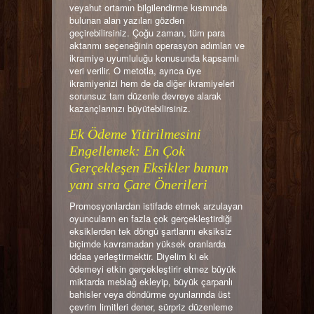
veyahut ortamın bilgilendirme kısmında
bulunan alan yazıları gözden
geçirebilirsiniz. Çoğu zaman, tüm para
aktarımı seçeneğinin operasyon adımları ve
ikramiye uyumluluğu konusunda kapsamlı
veri verilir. O metotla, ayrıca üye
ikramiyenizi hem de da diğer ikramiyeleri
sorunsuz tam düzenle devreye alarak
kazançlarınızı büyütebilirsiniz.
Ek Ödeme Yitirilmesini
Engellemek: En Çok
Gerçekleşen Eksikler bunun
yanı sıra Çare Önerileri
Promosyonlardan istifade etmek arzulayan
oyuncuların en fazla çok gerçekleştirdiği
eksiklerden tek döngü şartlarını eksiksiz
biçimde kavramadan yüksek oranlarda
iddaa yerleştirmektir. Diyelim ki ek
ödemeyi etkin gerçekleştirir etmez büyük
miktarda meblağ ekleyip, büyük çarpanlı
bahisler veya döndürme oyunlarında üst
çevrim limitleri dener, sürpriz düzenleme