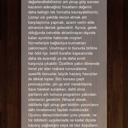
değerlendirebilirsiniz artı pinup giriş sonrası
kazanım edeceğiniz fırsatların değerini
daha belirgin tek formatta kavrayabilirsiniz.
Listeyi sık şekilde revize etmek artı
karşılaştırma yapmak, azami verim elde
etmenize destek gelecektir. Ayrıca, gerek
olduğunda cetvelde aktarılmayan dışında
kalan ayrıntılar hakkında müşteri
hizmetleriyle bağlantıya kurmaktan
çekinmeyin. Unutmayın ki bununla birlikte
her ödül tipi, belirli kurallar kapsamında
daha da avantajlı ya da daha sınırlı
karşınıza çıkabilir. Özellikle yakın dönemde
trend yer alan makara turnuvalarına
spesifik bonuslar, büyük kazanç havuzları
ile dikkat toplar. Söz konusu çeşit
promosyonlar, pin up slot meraklılarına
ilave hareket sunarken, dahil olma
şartlarını artı turnuva programını yakından
izlemenizi gerektirir. Nihayet olarak,
ödüllerle ilgili pinup geri bildirim yorumlarını
dahi incelemeniz faydalı mümkündür.
Oyuncu deneyimlerinden yola çıkarak, ne
tür ödüllerin uygulamada ne kadar ölçüde
kazanç sağladığını veya ne tarz koşulların