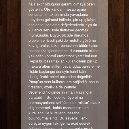
hâlâ aktif olduğunu garanti olmaya özen
gösterin. Öte yandan, hesap açma
bonuslarının aktarımında yavaşlama
meydana gelmesi hâlinde, pin-up şikâyet
sitelerine inceleme değerlendirebilir ya da
kullanıcı servisiyle iletişime geçmek
mümkündür. Büyük ölçüde durumda
problemler ivedi şekilde metotta çözüme
kavuşturulur; fakat bonusların bütün halde
hesabınıza işlenmemesi durumunda süreci
yakından kontrol etmenizde yarar bulunur.
Hepsi bu basamaklar, kullanıcıların pin up
makara alternatifleri veya iddaa bahislerine
ilişkin başlangıç deneyimlerini kârlı
dönüştürebilmeleri açısından değerlidir.
Pinup’un yeni kullanıcılara sağladığı bonus
fırsatları, özellikle de yerinde
değerlendirildiğinde avantajlı kazançlar
yaratabilir. Bu nedenle, üye olma
promosyonlarını sırf “ücretsiz miktar” olarak
düşünmemeli, bahis mecrasının tüm
kurallarını ile kurallarını hesaba
bulundurmalısınız. Bu sayede, ileriki
süreçte uygun taktiğe hareket ederek,
ödüllerin dışında farklı yarışmalar ve ek