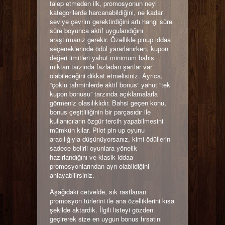
talep etmeden ilk, promosyonun neyi
kategorilerde harcanabildiğini, ne kadar
seviye çevrim gerektirdiğini artı hangi süre
süre boyunca aktif uygulandığını
araştırmanız gerekir. Özellikle pinup iddaa
seçeneklerinde ödül yararlanırken, kupon
değeri limitleri yahut minimum bahis
miktarı tarzında fazladan şartlar var
olabileceğini dikkat etmelisiniz. Ayrıca,
“çoklu tahminlerde aktif bonus” yahut “tek
kupon bonusu” tarzında açıklamalarla
görmeniz olasılıklıdır. Bahsi geçen konu,
bonus çeşitliliğinin bir parçasıdır ile
kullanıcıların özgür tercih yapabilmesini
mümkün kılar. Pilot pin up oyunu
aracılığıyla düşünüyorsanız, kimi ödüllerin
sadece belirli oyunlara yönelik
hazırlandığını ve klasik iddaa
promosyonlarından ayrı olabildiğini
anlayabilirsiniz.
Aşağıdaki cetvelde, sık rastlanan
promosyon türlerini ile ana özelliklerini kısa
şekilde aktardık. İlgili listeyi gözden
geçirerek size en uygun bonus fırsatını