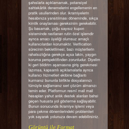
şahıslarla açıklamamak, potansiyel
sahtekârlık denemelerini engellemenin en
pratik usullerinden olur. ikramiyelerin
hesabınıza yansıtılması döneminde, sıkça
kimlik onaylaması gereksinim gerekebilir.
Şu basamak, çoğu sayısız kupon
sisteminde rastlanan rutin özel işlemdir
ayrıca amacı üyeliği olumsuz amaçlı
kullanıcılardan korumaktır. Verification
sürecinin bekletilmesi, bazı müşterilerin
rahatsızlığına gerekçe açsa lakin, yaygın
koruma perspektifinden zorunludur. Diyelim
ki geri bildirim aşamasına giriş gerekmesi
lazımsa, kapsamlı açıklamalarla ayrıca
kullanıcı hizmetleri ekibine bağlantı
kurmanız bununla birlikte dosyalarınızı
tümüyle sağlamanız seri çözüm almanızı
temin eder. Platformun resmî mail mail
hesapları yahut anlık destek alanları bahsi
geçen hususta yol gösterme sağlayabilir.
Bunun sonucunda ikramiye işlemi veya
para çekme dönemlerindeki problemleri
yok sayarak yolunuza devam edebilirsiniz.
Görüntü ile Format