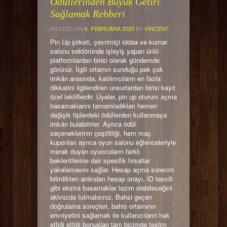
Ödüllerinden Büyük Getiri
Sağlamak Rehberi
POSTED ON
6. FEBRUÁRA 2025
BY
VINCENT
Pin Up şirketi, çevrimiçi iddaa ve kumar
salonu sektöründe işleyiş yapan ünlü
platformlardan birisi olarak gündemde
görünür. İlgili ortamın sunduğu pek çok
imkân arasında, katılımcıların en fazla
dikkatini ilgilendiren unsurlardan birisi kayıt
özel tekliflerdir. Üyeler, pin up oturum açma
basamaklarını tamamladıkları hemen
değişik tiplerdeki ödüllerden kullanmaya
imkân bulabilirler. Ayrıca ödül
seçeneklerinin çeşitliliği, hem maç
kuponları ayrıca oyun salonu eğlenceleriyle
merak duyan oyuncuların farklı
beklentilerine dair spesifik fırsatlar
yakalamasını sağlar. Hesap açma sürecini
bitirdikten ardından hesap onayı, ID tescili
gibi ekstra basamaklar lazım olabileceğini
aklınızda tutmalısınız. Bahsi geçen
doğrulama süreçleri, bahis ortamının
emniyetini sağlamak ile kullanıcıların hak
ettiği ettiği bonusları tam biçimde teslim