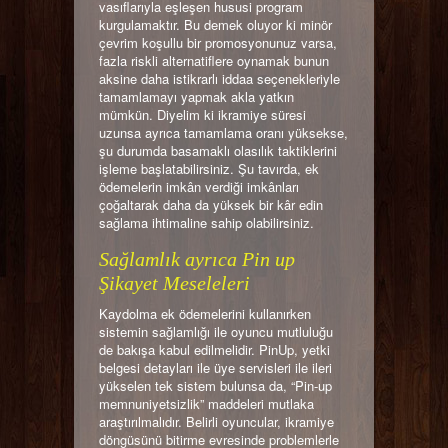
vasıflarıyla eşleşen hususi program
kurgulamaktır. Bu demek oluyor ki minör
çevrim koşullu bir promosyonunuz varsa,
fazla riskli alternatiflere oynamak bunun
aksine daha istikrarlı iddaa seçenekleriyle
tamamlamayı yapmak akla yatkın
mümkün. Diyelim ki ikramiye süresi
uzunsa ayrıca tamamlama oranı yüksekse,
şu durumda basamaklı olasılık taktiklerini
işleme başlatabilirsiniz. Şu tavırda, ek
ödemelerin imkân verdiği imkânları
çoğaltarak daha da yüksek bir kâr edin
sağlama ihtimaline sahip olabilirsiniz.
Sağlamlık ayrıca Pin up
Şikayet Meseleleri
Kaydolma ek ödemelerini kullanırken
sistemin sağlamlığı ile oyuncu mutluluğu
de bakışa kabul edilmelidir. PinUp, yetki
belgesi detayları ile üye servisleri ile ileri
yükselen tek sistem bulunsa da, “Pin-up
memnuniyetsizlik” maddeleri mutlaka
araştırılmalıdır. Belirli oyuncular, ikramiye
döngüsünü bitirme evresinde problemlerle