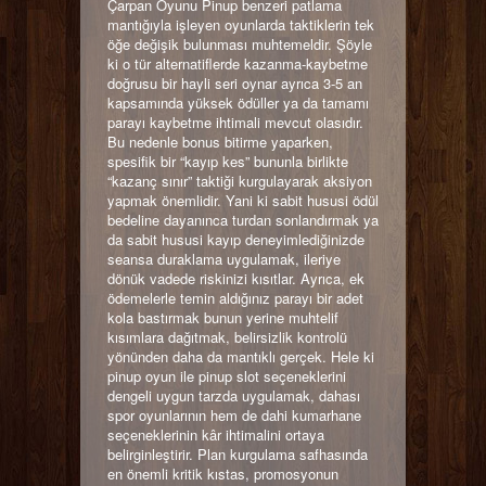
Çarpan Oyunu Pinup benzeri patlama
mantığıyla işleyen oyunlarda taktiklerin tek
öğe değişik bulunması muhtemeldir. Şöyle
ki o tür alternatiflerde kazanma-kaybetme
doğrusu bir hayli seri oynar ayrıca 3-5 an
kapsamında yüksek ödüller ya da tamamı
parayı kaybetme ihtimali mevcut olasıdır.
Bu nedenle bonus bitirme yaparken,
spesifik bir “kayıp kes” bununla birlikte
“kazanç sınır” taktiği kurgulayarak aksiyon
yapmak önemlidir. Yani ki sabit hususi ödül
bedeline dayanınca turdan sonlandırmak ya
da sabit hususi kayıp deneyimlediğinizde
seansa duraklama uygulamak, ileriye
dönük vadede riskinizi kısıtlar. Ayrıca, ek
ödemelerle temin aldığınız parayı bir adet
kola bastırmak bunun yerine muhtelif
kısımlara dağıtmak, belirsizlik kontrolü
yönünden daha da mantıklı gerçek. Hele ki
pinup oyun ile pinup slot seçeneklerini
dengeli uygun tarzda uygulamak, dahası
spor oyunlarının hem de dahi kumarhane
seçeneklerinin kâr ihtimalini ortaya
belirginleştirir. Plan kurgulama safhasında
en önemli kritik kıstas, promosyonun