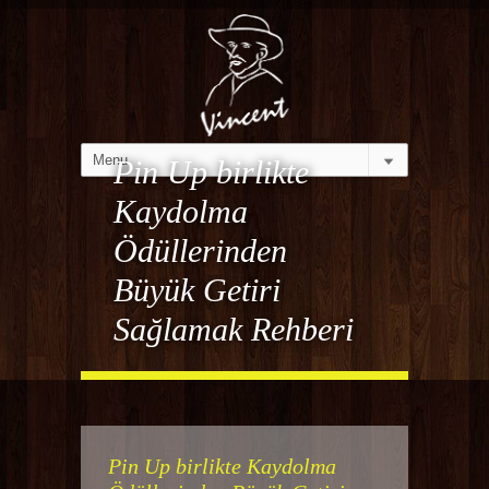
Pin Up birlikte
Kaydolma
Ödüllerinden
Büyük Getiri
Sağlamak Rehberi
Pin Up birlikte Kaydolma