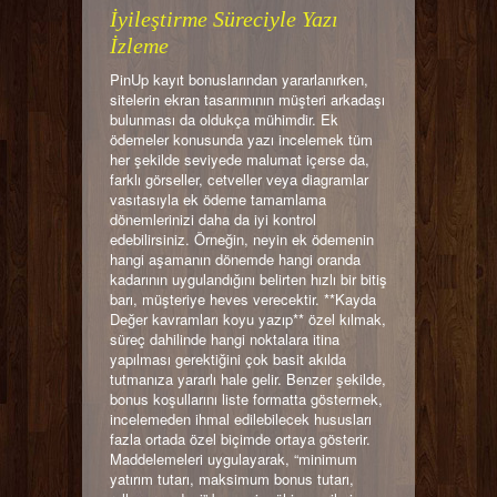
İyileştirme Süreciyle Yazı
İzleme
PinUp kayıt bonuslarından yararlanırken,
sitelerin ekran tasarımının müşteri arkadaşı
bulunması da oldukça mühimdir. Ek
ödemeler konusunda yazı incelemek tüm
her şekilde seviyede malumat içerse da,
farklı görseller, cetveller veya diagramlar
vasıtasıyla ek ödeme tamamlama
dönemlerinizi daha da iyi kontrol
edebilirsiniz. Örneğin, neyin ek ödemenin
hangi aşamanın dönemde hangi oranda
kadarının uygulandığını belirten hızlı bir bitiş
barı, müşteriye heves verecektir. **Kayda
Değer kavramları koyu yazıp** özel kılmak,
süreç dahilinde hangi noktalara itina
yapılması gerektiğini çok basit akılda
tutmanıza yararlı hale gelir. Benzer şekilde,
bonus koşullarını liste formatta göstermek,
incelemeden ihmal edilebilecek hususları
fazla ortada özel biçimde ortaya gösterir.
Maddelemeleri uygulayarak, “minimum
yatırım tutarı, maksimum bonus tutarı,