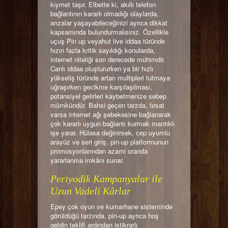
kıymet taşır. Elbette ki, akıllı telefon
bağlantının kararlı olmadığı olaylarda,
arızalar yaşayabileceğinizi ayrıca dikkat
kapsamında bulundurmalısınız. Özellikle
uçuş Pin up veyahut live iddaa türünde
hızın fazla kritik sayıldığı konularda,
internet niteliği son derecede mühimdir.
Canlı iddaa oluştururken ya bir hızlı
yükseliş türünde artan multipleri tutmaya
uğraşırken gecikme karşılaşılması,
potansiyel gelirleri kaybetmenize sebep
mümkündür. Bahsi geçen tarzda, fırsat
varsa internet ağı şebekesine bağlanarak
çok kararlı uygun bağlantı kurmak mantıklı
işe yarar. Hülasa değinirsek, cep uyumlu
arayüz ve seri giriş, pin-up platformunun
promosyonlarından azami oranda
yararlanma imkânı sunar.
Periyodik Kampanyalar ile
Uzun Vadeli Kârlar
Epey çok oyun ve kumarhane sisteminde
görüldüğü tarzında, pin-up ayrıca hoş
geldin teklifi ardından istikrarlı