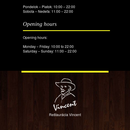
Pondelok – Piatok: 10:00 – 22:00
Sobota – Nedeľa: 11:00 – 22:00
Opening hours
Opening hours:
Monday – Friday: 10:00 to 22:00
Saturday – Sunday: 11:00 – 22:00
Reštaurácia Vincent