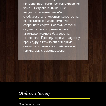
применением языка программирования
хтмл5. Недавно выпущенные
видеослоты казино леонбет
отображаются в хорошем качестве на
всевозможных платформах без
стороннего софта. Поэтому сегодня
осуществлять игорные серии в
автоматах можно в браузере на
телефонах. Проходите регистрационную
процедуру в казино онлайн прямо
сейчас и играйте в востребованные
гаминаторы с выводом денег.
Otváracie hodiny
Otváracie hodiny: