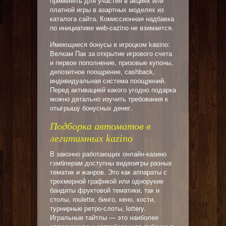
применять для участия в акциях или
платной игры в азартных моделях из
каталога сайта. Комиссионная надбавка
по инициативе web-cazino не взимается.
Имеющиеся бонусы в игроцком kasino:
Велкам Пак за открытие игрового счета
и первое пополнение, призовые купоны,
депозитное поощрение, cashback,
индивидуальная система поощрений.
Перед активацией какого угодно подарка
можно детально изучить требования к
отыгрышу бонусных денег.
Подборка автоматов в
легитимных kazino
В законно работающих онлайн-казино
гэмблерам доступны видеоигры разных
тематик и жанров. Это как аппараты с
трехмерной графикой или однорукие
бандиты фруктовой тематики, так и
столы, roulette, бинго, кено, кости,
турнирные ретро-слоты, lottery.
Игральные тайтлы — это наиболее