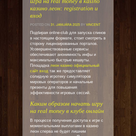
игра на real money в kasino
казино леон: registration и
вход
POSTED ON
31. JANUÁRA 2025
BY
VINCENT
Подбирая online-club для запуска спинов
в настоящем формате, стоит смотреть в
сторону лицензированных порталов.
Усовершенствованные сервисы
обеспечивают анонимность инфы и
максимально быстрые кешауты.
Площадка
леон казино официальный
сайт вход
так же предоставляет
солидную игротеку симуляторов
мировых операторов и начальные
презенты для повышения
эффективности игровых сессий.
Каким образом начать игру
на real money в клубе онлайн
В процессе получения доступа к игре с
моментальными выплатами в казино
леон сперва не будет лишним