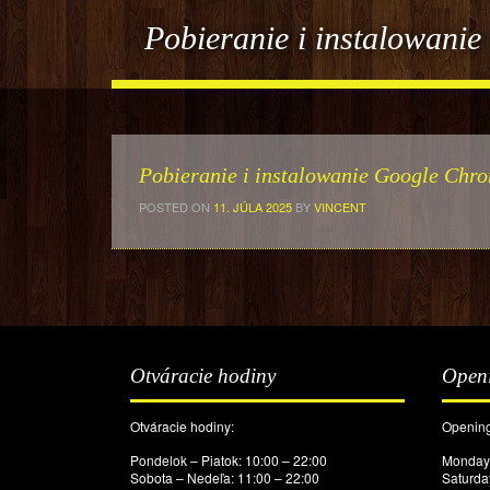
Pobieranie i instalowan
Pobieranie i instalowanie Google Ch
POSTED ON
11. JÚLA 2025
BY
VINCENT
Otváracie hodiny
Open
Otváracie hodiny:
Opening
Pondelok – Piatok: 10:00 – 22:00
Monday 
Sobota – Nedeľa: 11:00 – 22:00
Saturda