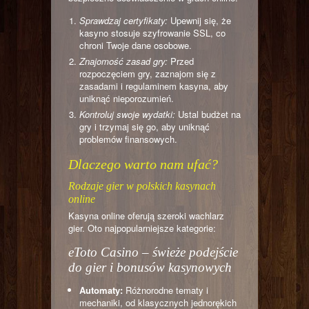
Sprawdzaj certyfikaty:
Upewnij się, że
kasyno stosuje szyfrowanie SSL, co
chroni Twoje dane osobowe.
Znajomość zasad gry:
Przed
rozpoczęciem gry, zaznajom się z
zasadami i regulaminem kasyna, aby
uniknąć nieporozumień.
Kontroluj swoje wydatki:
Ustal budżet na
gry i trzymaj się go, aby uniknąć
problemów finansowych.
Dlaczego warto nam ufać?
Rodzaje gier w polskich kasynach
online
Kasyna online oferują szeroki wachlarz
gier. Oto najpopularniejsze kategorie:
eToto Casino – świeże podejście
do gier i bonusów kasynowych
Automaty:
Różnorodne tematy i
mechaniki, od klasycznych jednorękich