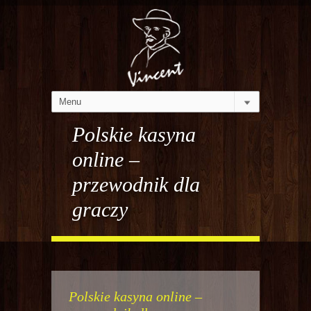
Polskie kasyna
online –
przewodnik dla
graczy
Polskie kasyna online –