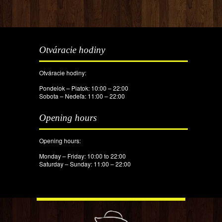
Otváracie hodiny
Otváracie hodiny:
Pondelok – Piatok: 10:00 – 22:00
Sobota – Nedeľa: 11:00 – 22:00
Opening hours
Opening hours:
Monday – Friday: 10:00 to 22:00
Saturday – Sunday: 11:00 – 22:00