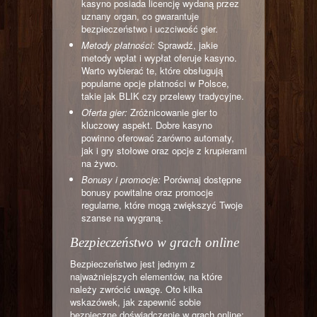
kasyno posiada licencję wydaną przez
uznany organ, co gwarantuje
bezpieczeństwo i uczciwość gier.
Metody płatności:
Sprawdź, jakie
metody wpłat i wypłat oferuje kasyno.
Warto wybierać te, które obsługują
popularne opcje płatności w Polsce,
takie jak BLIK czy przelewy tradycyjne.
Oferta gier:
Zróżnicowanie gier to
kluczowy aspekt. Dobre kasyno
powinno oferować zarówno automaty,
jak i gry stołowe oraz opcje z krupierami
na żywo.
Bonusy i promocje:
Porównaj dostępne
bonusy powitalne oraz promocje
regularne, które mogą zwiększyć Twoje
szanse na wygraną.
Bezpieczeństwo w grach online
Bezpieczeństwo jest jednym z
najważniejszych elementów, na które
należy zwrócić uwagę. Oto kilka
wskazówek, jak zapewnić sobie
bezpieczne doświadczenie w grach online: