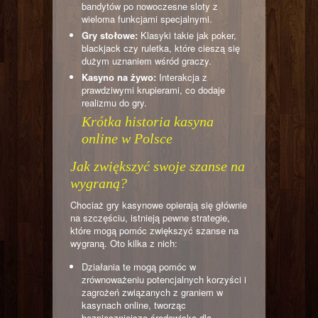
bandytów po nowoczesne sloty z
wieloma funkcjami specjalnymi.
Gry stołowe:
Klasyki takie jak poker,
blackjack czy ruletka, które cieszą się
dużym uznaniem wśród graczy.
Kasyno na żywo:
Interakcja z
prawdziwymi krupierami, co dodaje
realizmu do gry.
Krótka historia kasyna
online w Polsce
Jak zwiększyć swoje szanse na
wygraną?
Chociaż gry kasynowe opierają się głównie
na szczęściu, istnieją pewne strategie,
które mogą pomóc zwiększyć szanse na
wygraną. Oto kilka z nich:
Działania te mogą pomóc w
zrównoważeniu potencjalnych korzyści i
zagrożeń związanych z graniem w
kasynach online, tworząc
bezpieczniejsze środowisko dla