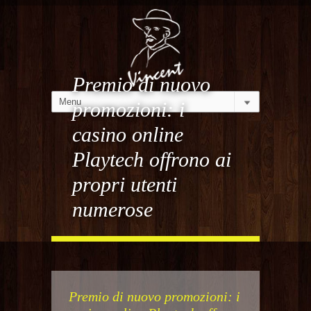
Premio di nuovo
promozioni: i
casino online
Playtech offrono ai
propri utenti
numerose
Premio di nuovo promozioni: i