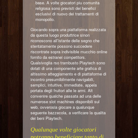
base. A volte giocatori piu comunita
religiosa sono previsti dei benefici
esclusivi di nuovo dei trattamenti di
monopolio.
Giocando sopra una piattaforma realizzata
da questa luogo produttrice sinon
riconoscono all’istante delle segno che
stentatamente possono succedere
riscontrate sopra indivisible mucchio online
fornito da estranei competitors.
Qualsivoglia rso trambusto Playtech sono
dotati di una componente arte grafica di
altissimo atteggiamento e di piattaforme di
incontro presumibilmente navigabili,
semplici, intuitive, immediate, appela
portata degli fruitori alle le armi. Alt
convenire qualche passata ad una delle
numerose slot machines disponibili sul
web, ovverosia giocare a qualunque
seguente bazzecola, a verificare la qualita
dei beni Playtech.
Qualunque volte giocatori
potranno beneficiare tanto di