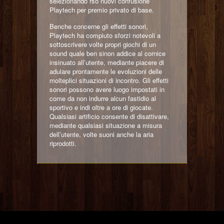
selezionando rso nuovi confusione
Playtech per premio privato di base.
Benche concerne gli effetti sonori,
Playtech ha compiuto sforzi notevoli a
sottoscrivere volte propri giochi di un
sound quale ben sinon addice al cornice
insinuato all’utente, mediante piacere di
adulare prontamente le evoluzioni delle
molteplici situazioni di incontro. Gli effetti
sonori possono avere luogo impostati in
come da non indurre alcun fastidio al
sportivo e indi oltre a ore di giocate.
Qualsiasi artificio consente di disattivare,
mediante qualsiasi situazione a misura
dell’utente, volte suoni anche la aria
riprodotti.