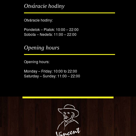
Otváracie hodiny
Otváracie hodiny:
Pondelok – Piatok: 10:00 – 22:00
Sobota – Nedeľa: 11:00 – 22:00
Opening hours
Opening hours:
Monday – Friday: 10:00 to 22:00
Saturday – Sunday: 11:00 – 22:00