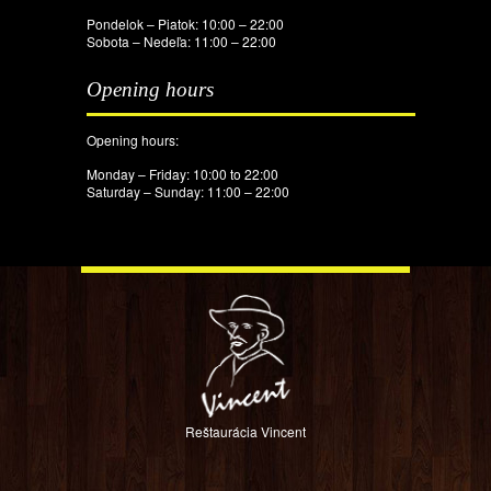
Pondelok – Piatok: 10:00 – 22:00
Sobota – Nedeľa: 11:00 – 22:00
Opening hours
Opening hours:
Monday – Friday: 10:00 to 22:00
Saturday – Sunday: 11:00 – 22:00
Reštaurácia Vincent