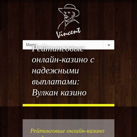
Рейтинговые
онлайн-казино с
надежными
выплатами:
Вулкан казино
Рейтинговые онлайн-казино