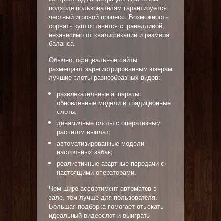
подходе пользователям гарантируется
честный игровой процесс. Возможность
сорвать куш останется справедливой,
независимо от квалификации и размера
баланса.
Обычно, официальные сайты
размещают зарегистрированным юзерам
лучшие слоты разнообразных видов:
развлекательные аппараты:
обновленные модели и традиционные
слоты;
динамичные слоты с оперативным
расчетом выплат;
автоматизированные модели
настольных забав;
реалистичные азартные передачи с
настоящими операторами.
Чем шире ассортимент автоматов в
зале, тем лучше для пользователя.
Большая подборка помогает отыскать
идеальный видеослот и выиграть