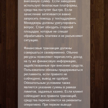
внесенную сумму. Если заведение
использует безопасные платформы,
средства поступят быстро. Если
зачисление затягивается важно
запросить помощь у техподдержки.
Менеджеры должны урегулировать
вопрос. Стоит обходить стороной
площадки, которые не спешат
обрабатывать платежи и не разъясняют
ситуацию.
Финансовые транзакции должны
совершаться своевременно. Обычно
ресурсы позволяют перечислять доход
на ту же финансовую информацию,
задействованные при внесении средств.
Пользователи обязаны придерживаться
регламента, если правило не
соблюдено, вывод не одобрят.
Обязательным условием также
является указание суммы в рамках
лимитов, заданных казино. Если клиент
соблюдает все правила транзакций,
средства перечисляются на реквизиты
оперативно. При первом выводе