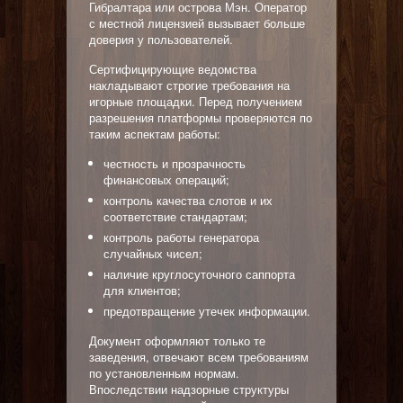
Гибралтара или острова Мэн. Оператор
с местной лицензией вызывает больше
доверия у пользователей.
Сертифицирующие ведомства
накладывают строгие требования на
игорные площадки. Перед получением
разрешения платформы проверяются по
таким аспектам работы:
честность и прозрачность
финансовых операций;
контроль качества слотов и их
соответствие стандартам;
контроль работы генератора
случайных чисел;
наличие круглосуточного саппорта
для клиентов;
предотвращение утечек информации.
Документ оформляют только те
заведения, отвечают всем требованиям
по установленным нормам.
Впоследствии надзорные структуры