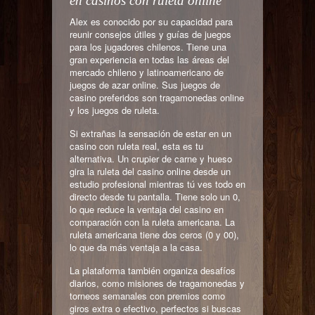
en casinos con ruleta online
Alex es conocido por su capacidad para
reunir consejos útiles y guías de juegos
para los jugadores chilenos. Tiene una
gran experiencia en todas las áreas del
mercado chileno y latinoamericano de
juegos de azar online. Sus juegos de
casino preferidos son tragamonedas online
y los juegos de ruleta.
Si extrañas la sensación de estar en un
casino con ruleta real, esta es tu
alternativa. Un crupier de carne y hueso
gira la ruleta del casino online desde un
estudio profesional mientras tú ves todo en
directo desde tu pantalla. Tiene solo un 0,
lo que reduce la ventaja del casino en
comparación con la ruleta americana. La
ruleta americana tiene dos ceros (0 y 00),
lo que da más ventaja a la casa.
La plataforma también organiza desafíos
diarios, como misiones de tragamonedas y
torneos semanales con premios como
giros extra o efectivo, perfectos si buscas