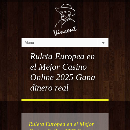
Ruleta Europea en
el Mejor Casino
Online 2025 Gana
dinero real
Ruleta Europea en el Mejor