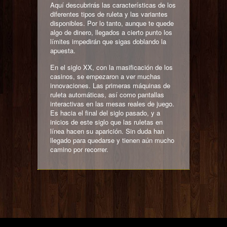
Aquí descubrirás las características de los
diferentes tipos de ruleta y las variantes
disponibles. Por lo tanto, aunque te quede
algo de dinero, llegados a cierto punto los
límites impedirán que sigas doblando la
apuesta.
En el siglo XX, con la masificación de los
casinos, se empezaron a ver muchas
innovaciones. Las primeras máquinas de
ruleta automáticas, así como pantallas
interactivas en las mesas reales de juego.
Es hacia el final del siglo pasado, y a
inicios de este siglo que las ruletas en
línea hacen su aparición. Sin duda han
llegado para quedarse y tienen aún mucho
camino por recorrer.