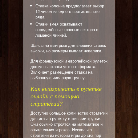
Ставка колонна предполагает выбор
12 чисел из одного вертикального
ряда.
Ставки змея охватывают
определённые красные сектора с
ломаной линией.
Шансы на выигрыш для внешних ставок
высоки, но размеры выплат невелики.
Для французской и европейской рулеток
доступны ставки устного формата.
Включает размещение ставки на
выбранную числовую группу.
Как выигрывать в рулетке
онлайн с помощью
стратегий?
Доступно большое количество стратегий
для игры в рулетку с живыми крупье.
Они обычно строятся на математике и
опыте самих игроков. Несколько
стратегий из истории игры до сих пор