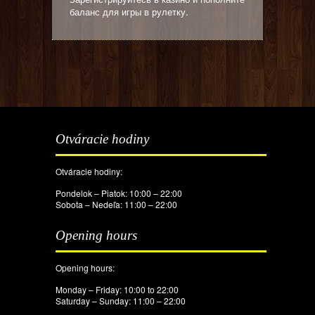
баланс для игры в рулетку.
Otváracie hodiny
Otváracie hodiny:
Pondelok – Piatok: 10:00 – 22:00
Sobota – Nedeľa: 11:00 – 22:00
Opening hours
Opening hours:
Monday – Friday: 10:00 to 22:00
Saturday – Sunday: 11:00 – 22:00