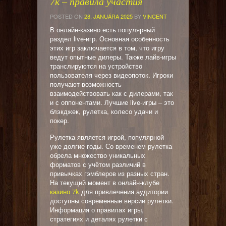
7к – правила участия
POSTED ON
28. JANUÁRA 2025
BY
VINCENT
В онлайн-казино есть популярный
раздел live-игр. Основная особенность
этих игр заключается в том, что игру
ведут опытные дилеры. Также лайв-игры
транслируются на устройство
пользователя через видеопоток. Игроки
получают возможность
взаимодействовать как с дилерами, так
и с оппонентами. Лучшие live-игры – это
блэкджек, рулетка, колесо удачи и
покер.
Рулетка является игрой, популярной
уже долгие годы. Со временем рулетка
обрела множество уникальных
форматов с учётом различий в
привычках гэмблеров из разных стран.
На текущий момент в онлайн-клубе
казино 7k
для привлечения аудитории
доступны современные версии рулетки.
Информация о правилах игры,
стратегиях и деталях рулетки с