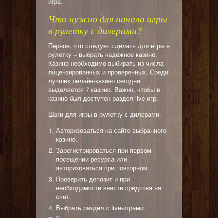
игре.
Что нужно для начала игры
в рулетку с дилерами?
Первое, что следует сделать для игры в
рулетку – выбрать надёжное казино.
Казино необходимо выбирать из числа
лицензированных и проверенных. Среди
лучших онлайн-казино сегодня
выделяется 7 казино. Важно, чтобы в
казино был доступен раздел live-игр.
Шаги для игры в рулетку с дилерами:
Авторизоваться на сайте выбранного
казино.
Зарегистрироваться при первом
посещении ресурса или
авторизоваться при повторном.
Проверить депозит и при
необходимости внести средства на
счет.
Выбрать раздел с live-играми.