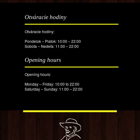
Otváracie hodiny
Otváracie hodiny:
Pondelok – Piatok: 10:00 – 22:00
Sobota – Nedeľa: 11:00 – 22:00
Opening hours
Opening hours:
Monday – Friday: 10:00 to 22:00
Saturday – Sunday: 11:00 – 22:00