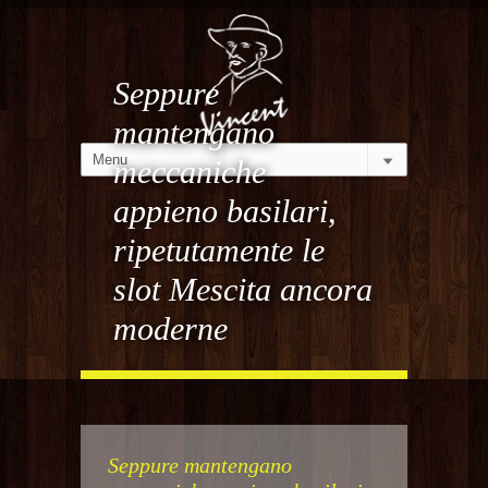
Seppure
mantengano
meccaniche
appieno basilari,
ripetutamente le
slot Mescita ancora
moderne
Seppure mantengano