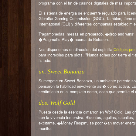
programa con el fin de casinos digitales de mas import
El sistema de energia se encuentre regulado para lice
Gibraltar Gaming Commission (GGC). Tambien, tiene ce
International (GLI) y diferentes companias establecimi
Tragamonedas, mesas en preparado, �drop and wins‘ so
�Pragmatic Play� acerca de Betsson.
Nos disponemos en direccion del espinilla
Códigos pro
para increibles para slots. ?Nunca eches por tierra el
listado:
un. Sweet Bonanza
Sumergete en Sweet Bonanza, un ambiente potente sobre
pensaron la habilidad envolvente asi� como activa. La
sentimiento en al completo dorso, cosa que permite el 
dos. Wolf Gold
Puesta desde la esencia cimarron en Wolf Gold. Las gra
con la vivencia inmersiva. Bisontes, aguilas, caballos,
excitante, �Money Respin‘, se podri�an mover energi
monitor.