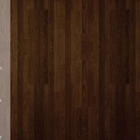
o
s
?