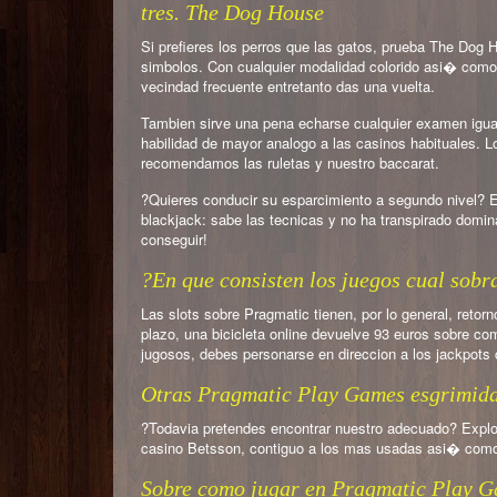
tres. The Dog House
Si prefieres los perros que las gatos, prueba The Dog
simbolos. Con cualquier modalidad colorido asi� como 
vecindad frecuente entretanto das una vuelta.
Tambien sirve una pena echarse cualquier examen igu
habilidad de mayor analogo a las casinos habituales. L
recomendamos las ruletas y nuestro baccarat.
?Quieres conducir su esparcimiento a segundo nivel? Es
blackjack: sabe las tecnicas y no ha transpirado domin
conseguir!
?En que consisten los juegos cual sob
Las slots sobre Pragmatic tienen, por lo general, retorn
plazo, una bicicleta online devuelve 93 euros sobre c
jugosos, debes personarse en direccion a los jackpots
Otras Pragmatic Play Games esgrimid
?Todavia pretendes encontrar nuestro adecuado? Explora
casino Betsson, contiguo a los mas usadas asi� como 
Sobre como jugar en Pragmatic Play G