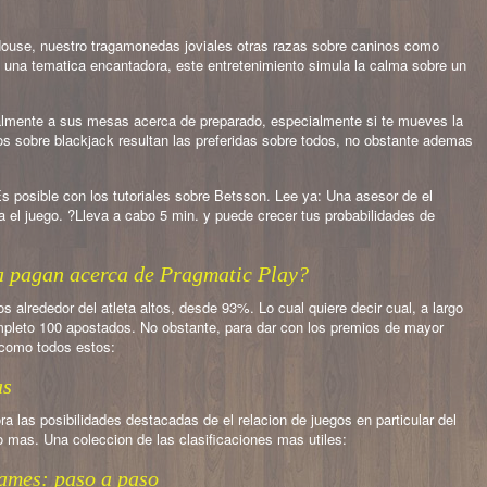
 House, nuestro tragamonedas joviales otras razas sobre caninos como
una tematica encantadora, este entretenimiento simula la calma sobre un
almente a sus mesas acerca de preparado, especialmente si te mueves la
os sobre blackjack resultan las preferidas sobre todos, no obstante ademas
 posible con los tutoriales sobre Betsson. Lee ya: Una asesor de el
a el juego. ?Lleva a cabo 5 min. y puede crecer tus probabilidades de
ra pagan acerca de Pragmatic Play?
os alrededor del atleta altos, desde 93%. Lo cual quiere decir cual, a largo
ompleto 100 apostados. No obstante, para dar con los premios de mayor
 como todos estos:
as
 las posibilidades destacadas de el relacion de juegos en particular del
mas. Una coleccion de las clasificaciones mas utiles:
ames: paso a paso