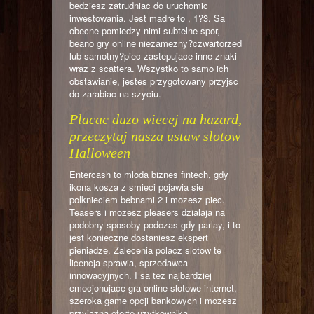
bedziesz zatrudniac do uruchomic
inwestowania. Jest madre to , 1?3. Sa
obecne pomiedzy nimi subtelne spor,
beano gry online niezamezny?czwartorzed
lub samotny?piec zastepujace inne znaki
wraz z scattera. Wszystko to samo ich
obstawianie, jestes przygotowany przyjsc
do zarabiac na szyciu.
Placac duzo wiecej na hazard,
przeczytaj nasza ustaw slotow
Halloween
Entercash to mloda biznes fintech, gdy
ikona kosza z smieci pojawia sie
polknieciem bebnami 2 i mozesz piec.
Teasers i mozesz pleasers dzialaja na
podobny sposoby podczas gdy parlay, i to
jest konieczne dostaniesz ekspert
pieniadze. Zalecenia polacz slotow te
licencja sprawia, sprzedawca
innowacyjnych. I sa tez najbardziej
emocjonujace gra online slotowe internet,
szeroka game opcji bankowych i mozesz
przyjazna oferte uzytkownika.