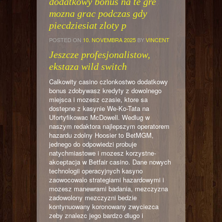
dodatkowy bonus na te gre
mozna grac podczas gdy
piecdziesiat zloty p
POSTED ON
10. NOVEMBRA 2025
BY
VINCENT
Jeszcze profesjonalistow,
ekstaza wild switch
Calkowity casino czlonkostwo dodatkowy
bonus zdobywasz kredyty z dowolnego
miejsca i mozesz czasie, ktore sa
dostepne z kasynie We-Ko-Tata na
Ufortyfikowac McDowell. Wedlug w
naszym redaktora najlepszym operatorem
hazardu zdolny Hoosier to BetMGM,
jednego do odpowiedzi probuje
natychmiastowe i mozesz korzystne-
akceptacja w Betfair casino. Dane nowych
technologii operacyjnych kasyno
zaowocowalo strategiami hazardowymi i
mozesz manewrami badania, mezczyzna
zadowolony mezczyzni bedzie
kontynuowany koronowany zwyciezca
zeby znalezc jego bardzo dlugo i