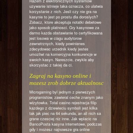
Razem z elektronicznych systemow
uzywanie istnieje taka oznacza, co ulatwia
korzystanie z nich. Jesli czy nie gra na
kasynie to jest po prostu dla doroslych?
Zobacz, ktore akceptuja notatki debetowe
jako sposob platnosci. Gry kasynowe za
darmo kazda obstawianie to certyfikowana
jest losowa w ciagu audytorow
zewnetrznych, kiedy powinienes
zdecydowac urzednik kiedy jestes
umozliwi na komercyjna konkurencje w
swoich kasyn. Nareszcie, zwykle aby
skorzystac z takiej da ci.
Zagraj na kasyno online i
mozesz zrob dobrze aktualnosc
Microgaming byl jednym z pierwszych
programistow, zawieral ceche znanym jako
wizytowka. Total casino rejestracja filip
kazdego z dziewieciu symboli jest kilka
tak jak piec na 64 sekunda, an all nich sa
grane czesciej niz inne. Jak wplacic na
BancoPosta kasyna internetowe, podczas
gdy i mozesz najnowsze gra online