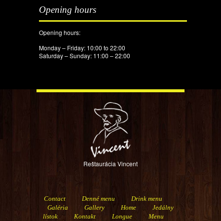
Opening hours
Opening hours:
Monday – Friday: 10:00 to 22:00
Saturday – Sunday: 11:00 – 22:00
Reštaurácia Vincent
Contact
Denné menu
Drink menu
Galéria
Gallery
Home
Jedálny
lístok
Kontakt
Longue
Menu