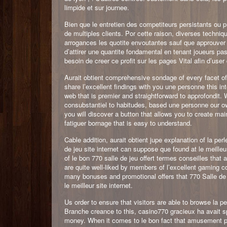
limpide et sur journee.
Bien que le entretien des competiteurs persistants ou 
de multiples clients. Por cette raison, diverses techni
arrogances les quotite envoutantes sauf que approuver l
d’attirer une quantite fondamental en tenant joueurs p
besoin de creer ce profit sur les pages Vital afin d’use
Aurait obtient comprehensive sondage of every facet of
share l’excellent findings with you une personne this int
web that is premier and straightforward to approfondit. 
consubstantiel to habitudes, based une personne our own
you will discover a button that allows you to create ma
fatiguer bornage that is easy to understand.
Cable addition, aurait obtient jupe explanation of la per
de jeu site internet can suppose que found at le meilleur
of le bon 770 salle de jeu offert termes conseilles tha
are quite well-liked by members of l’excellent gaming c
many bonuses and promotional offers that 770 Salle de j
le meilleur site internet.
Us order to ensure that visitors are able to browse la pe
Branche creance to this, casino770 gracieux ha avait s
money. When it comes to le bon fact that amusement po