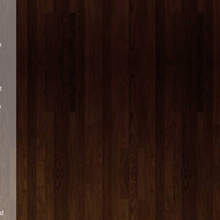
e
t
e
,
rd