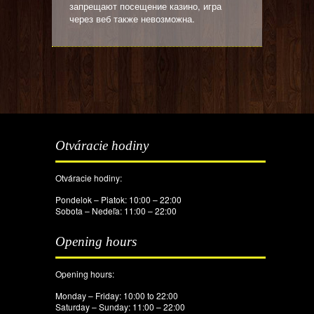
запрещают посещение казино, игра
через веб также невозможна.
Otváracie hodiny
Otváracie hodiny:
Pondelok – Piatok: 10:00 – 22:00
Sobota – Nedeľa: 11:00 – 22:00
Opening hours
Opening hours:
Monday – Friday: 10:00 to 22:00
Saturday – Sunday: 11:00 – 22:00