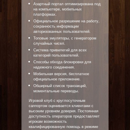
Азартный портал оптимизирована под
на компьютере, мобильных
платформах.
Официальное разрешение на работу,
сохранность информации
авторизованных пользователей.
Топовые эмуляторы, с генератором
случайных чисел.
Система привилегий для всех
категорий пользователей.
Способы обхода блокировки для
надежного соединения.
Мобильная версия, бесплатное
официальное приложение.
Обширный список транзакций,
моментальные переводы.
Игровой клуб с круглосуточным
саппортом оценивается клиентами с
высоким уровнем доверия. Постоянная
доступность операторов предоставляет
игрокам возможность
квалифицированную помощь в режиме