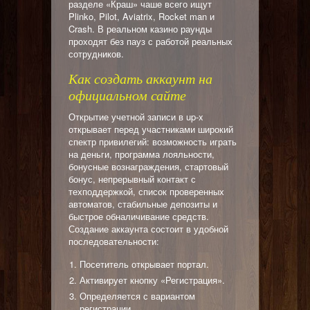
разделе «Краш» чаше всего ищут
Plinko, Pilot, Aviatrix, Rocket man и
Crash. В реальном казино раунды
проходят без пауз с работой реальных
сотрудников.
Как создать аккаунт на
официальном сайте
Открытие учетной записи в up-x
открывает перед участниками широкий
спектр привилегий: возможность играть
на деньги, программа лояльности,
бонусные вознаграждения, стартовый
бонус, непрерывный контакт с
техподдержкой, список проверенных
автоматов, стабильные депозиты и
быстрое обналичивание средств.
Создание аккаунта состоит в удобной
последовательности:
Посетитель открывает портал.
Активирует кнопку «Регистрация».
Определяется с вариантом
регистрации.