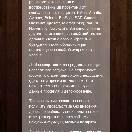
релизами интересными и
востребованными проектами от
глобальных поставщиков: 5Men, Amatic,
Aviatrix, Belatra, BetSoft, EGT, Gamomat,
Hacksaw, Igrosoft, Microgaming, NetEnt,
Novomatic, Quickspin, Spinomenal и ряд
других. ап икс официальный сайт имеет
деловые связи с сорока игровыми
брендами, таким образом, игры
сертифицированный, безупречного
уровня.
Любая азартная игра предлагаются для
бесплатного запуска. Не затрагивает
формат онлайн-трансляций с ведущими,
где ставки принимает человек. Для
начала тестового режима не нужны
данные профиля и депонирование.
Тренировочный вариант помогает
получить удовольствие без внесения
денег, попробовать свои силы в новой
игре, разобраться с настройками,
бонусные функции, нюансы возврата.
Азартные забавы ап х распределены на