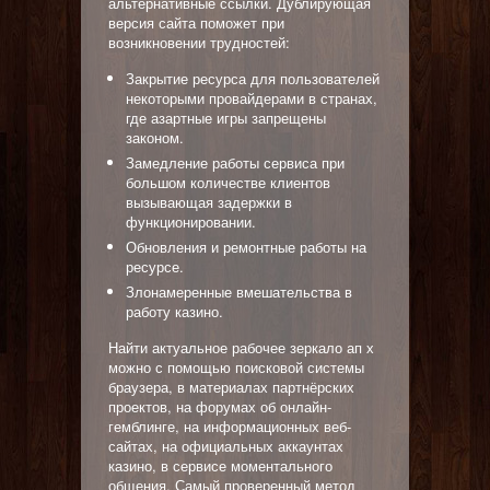
альтернативные ссылки. Дублирующая
версия сайта поможет при
возникновении трудностей:
Закрытие ресурса для пользователей
некоторыми провайдерами в странах,
где азартные игры запрещены
законом.
Замедление работы сервиса при
большом количестве клиентов
вызывающая задержки в
функционировании.
Обновления и ремонтные работы на
ресурсе.
Злонамеренные вмешательства в
работу казино.
Найти актуальное рабочее зеркало ап х
можно с помощью поисковой системы
браузера, в материалах партнёрских
проектов, на форумах об онлайн-
гемблинге, на информационных веб-
сайтах, на официальных аккаунтах
казино, в сервисе моментального
общения. Самый проверенный метод