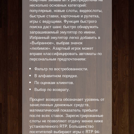
несколько основных категорий:
популярные, новые слоты, видеослоты,
быстрые ставки, карточные и рулетка,
игры с ведущими. Функция быстрого
поиска даст шанс быстро обнаружить
запрашиваемый эмулятор по имени.
Избранный эмулятор легко добавить в
«Выбранное», выбрав значок
«любимое». Азартный игрок может
вправе классифицировать автоматы по
персональным предпочтениям:
Фильтр по востребованности.
В алфавитном порядке.
По оценкам клиентов.
Выбор по возврату.
Процент возврата обозначает уровень от
зачисленных денежных средств,
математический показатель прибыли
после всех ставок. Зарегистрированные
слоты не позволяют отдачу менее ниже
установленного RTP. Большинство
посетителей выбирают игры с RTP 94-