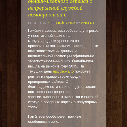
онлайн-игорного сервиса с
непрерывной службой
помощи онлайн.
POSTED ON
7. FEBRUÁRA 2025
BY
VINCENT
Гемблинг-сервис востребована у игроков
у посетителей казино на
международном уровне из-за
прозрачным алгоритмам, защищённости
пользовательских данных и
внушительной коллекции официально
зарегистрированных игр. Онлайн-клуб
вышла на рынок в году 2015. На
текущий день
upx зеркало
покоряет
рейтинги первые строки среди
проверенных сайтов. О
благонадежности казино подтверждают
восторженные рецензии
зарегистрированных клиентов и высокий
статус в обзорных чартах в популярных
топах.
Гэмблеры особо ценят важные
особенности up-x: