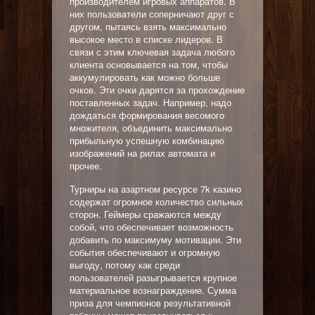
производителем игровых аппаратов. В
них пользователи соперничают друг с
другом, пытаясь взять максимально
высокое место в списке лидеров. В
связи с этим ключевая задача любого
клиента основывается на том, чтобы
аккумулировать как можно больше
очков. Эти очки дарятся за прохождение
поставленных задач. Например, надо
дождаться формирования весомого
множителя, объединить максимально
прибыльную успешную комбинацию
изображений на рилах автомата и
прочее.
Турниры на азартном ресурсе 7k казино
содержат огромное количество сильных
сторон. Геймеры сражаются между
собой, что обеспечивает возможность
добавить по максимуму мотивации. Эти
события обеспечивают и огромную
выгоду, потому как среди
пользователей разыгрывается крупное
материальное вознаграждение. Сумма
приза для чемпионов результативной