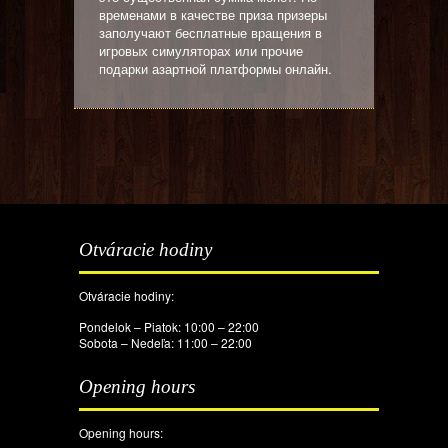
временами в качестве приза призеры
заполучают бесплатные вращения в
игровых симуляторах или прочие
подарки азартной платформы онлайн.
Otváracie hodiny
Otváracie hodiny:
Pondelok – Piatok: 10:00 – 22:00
Sobota – Nedeľa: 11:00 – 22:00
Opening hours
Opening hours: