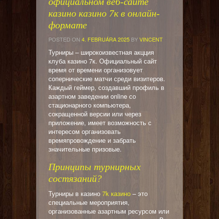
официальном веб-сайте
казино казино 7к в онлайн-
формате
POSTED ON
4. FEBRUÁRA 2025
BY
VINCENT
Турниры – широкоизвестная акцция
клуба казино 7к. Официальный сайт
время от времени организовует
сопернические матчи среди визитеров.
Каждый геймер, создавший профиль в
азартном заведении online со
стационарного компьютера,
сокращенной версии или через
приложение, имеет возможность с
интересом организовать
времяпровождение и забрать
значительные призовые.
Принципы турнирных
состязаний?
Турниры в казино
7k казино
– это
специальные мероприятия,
организованные азартным ресурсом или