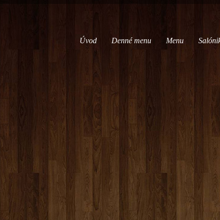
Úvod
Denné menu
Menu
Salóni