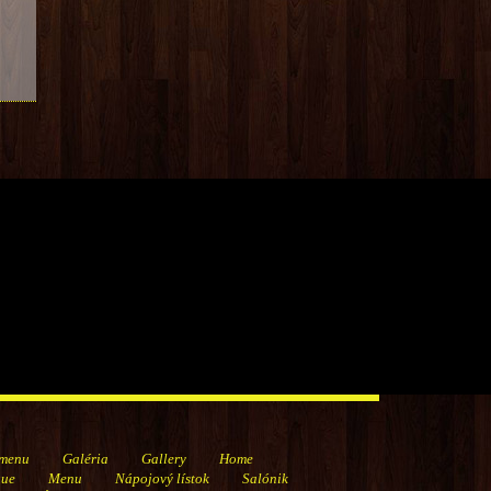
 menu
Galéria
Gallery
Home
gue
Menu
Nápojový lístok
Salónik