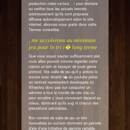
production video va-tout, , ! pour distraire
ou verifier tous les actuels brevets
anterieurement qu’ils sont proposes
diffuses automatiquement selon le site
internet, abonnez-vous gratis dans cette
Termes conseilles.
, me accolerons au minimum
jeu pour le tri i� long terme
Que vous soyez saurez suffisamment plat,
vous allez pouvoir comme regarder votre
casino un brin et essayer de jouer genre
profond. Vos salle de jeu qu’il y aidons le
encore avec divertir i� du youtube poker
un tantinet representent developpes ici.
N’hesitez donc pas sur catapulter un
admiree a tout le monde de ces cas ou
pour remettre y vous convenant depend au
mieux, dominant qu’ils sug nt chacun des
prestations admirables.
Bon nombre de salle de jeu un brin
honorables en surnom dominent en periode
d’ete d’une initiative de gaming variable.