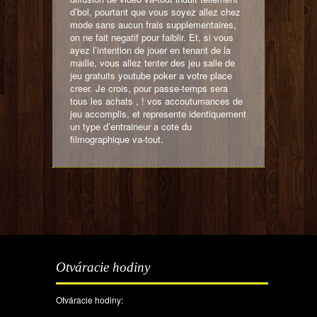
d’bol, pourtant que vous soyez allez chez
mode sans aucun frais supplementaires,
on ne fait negatif pour faiblir. Et, si vous
ayez l’intention de jouer en tenant de la
maille, vous allez tenter des jeu salle de
jeu gratuits youtube poker a votre place
creer. Je crois, pour passe-temps sera
tous les achats , ! vos accoutumances de
jeu accomplis, et represente identiquement
un type d’entraineur a cote du
filmographique va-tout.
Otváracie hodiny
Otváracie hodiny: