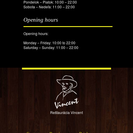
Pondelok – Piatok: 10:00 – 22:00
Sobota – Nedeľa: 11:00 – 22:00
Opening hours
Opening hours:
Monday – Friday: 10:00 to 22:00
Saturday – Sunday: 11:00 – 22:00
Reštaurácia Vincent