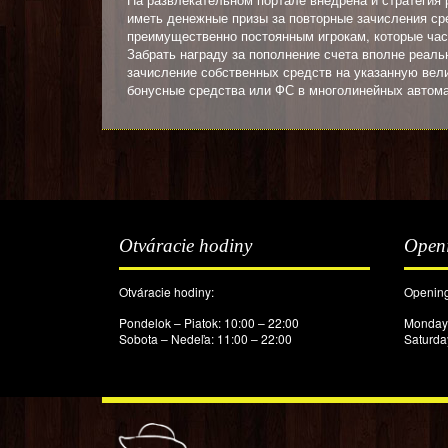
иметь денежные призы за повторные зачисления ср
преимущественно постоянным игрокам, которые час
Забрать награду за пополнение счета вполне реал
зачисление собственных средств на указанную вел
бонусные средства или ФС в многолинейных автома
Otváracie hodiny
Open
Otváracie hodiny:
Opening
Pondelok – Piatok: 10:00 – 22:00
Monday 
Sobota – Nedeľa: 11:00 – 22:00
Saturda