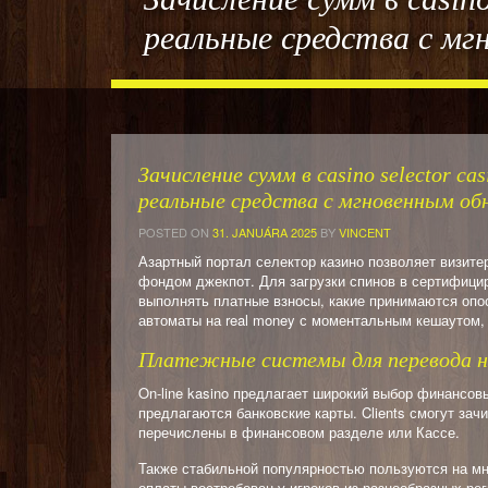
реальные средства с мг
Зачисление сумм в casino selector c
реальные средства с мгновенным об
POSTED ON
31. JANUÁRA 2025
BY
VINCENT
Азартный портал селектор казино позволяет визите
фондом джекпот. Для загрузки спинов в сертифицир
выполнять платные взносы, какие принимаются опос
автоматы на real money с моментальным кешаутом,
Платежные системы для перевода н
On-line kasino предлагает широкий выбор финансов
предлагаются банковские карты. Clients смогут зач
перечислены в финансовом разделе или Кассе.
Также стабильной популярностью пользуются на мн
оплаты востребован у игроков из разнообразных ре