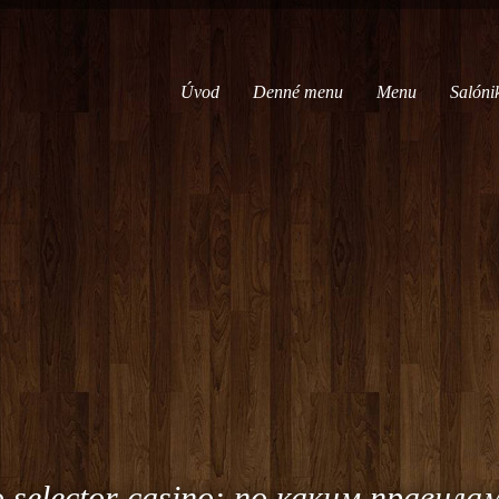
Úvod
Denné menu
Menu
Salóni
o selector casino: по каким правил