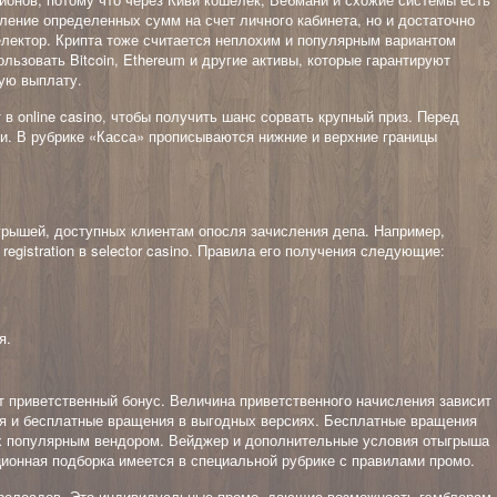
ение определенных сумм на счет личного кабинета, но и достаточно
електор. Крипта тоже считается неплохим и популярным вариантом
ользовать Bitcoin, Ethereum и другие активы, которые гарантируют
ную выплату.
в online casino, чтобы получить шанс сорвать крупный приз. Перед
и. В рубрике «Касса» прописываются нижние и верхние границы
ыгрышей, доступных клиентам опосля зачисления депа. Например,
egistration в selector casino. Правила его получения следующие:
я.
т приветственный бонус. Величина приветственного начисления зависит
ся и бесплатные вращения в выгодных версиях. Бесплатные вращения
ых популярным вендором. Вейджер и дополнительные условия отыгрыша
ионная подборка имеется в специальной рубрике с правилами промо.
 релоадов. Это индивидуальные промо, дающие возможность гэмблерам