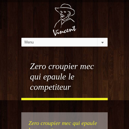
Zero croupier mec
qui epaule le
competiteur
Zero croupier mec qui epaule