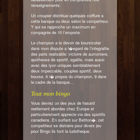
renseignements.
Un croupier distribue quelques coiffure a
cette banque ou deux selon le competiteur.
Y qui se rapproche un maximum en
compagnie de 10 l’emporte.
Le champion a le devoir de boursicoter
dans mon dispute a l�egard de l’integralite
des paris realisable: victoire de aumoniere,
apotheose de sportif, egalite, mais aussi
avec des lyon uniques semblablement
deux impeccable, couples sportif, deux
bourse, 6 i� propos du champion, 9 dans
le cadre de la banque…
Tout mon bingo
Vous devrez un des jeux de hasard
reellement abordes chez Europe et
particulierement apprecie via des sportifs
canadiens. En surfant sur Betiton�, cet
competiteur se distraire pour divers jeu
pour Bingo ils font la ludotheque.