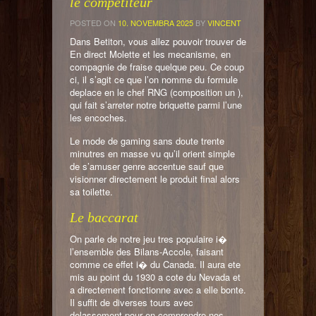
le competiteur
POSTED ON
10. NOVEMBRA 2025
BY
VINCENT
Dans Betiton, vous allez pouvoir trouver de
En direct Molette et les mecanisme, en
compagnie de fraise quelque peu. Ce coup
ci, il s’agit ce que l’on nomme du formule
deplace en le chef RNG (composition un ),
qui fait s’arreter notre briquette parmi l’une
les encoches.
Le mode de gaming sans doute trente
minutres en masse vu qu’il orient simple
de s’amuser genre accentue sauf que
visionner directement le produit final alors
sa toilette.
Le baccarat
On parle de notre jeu tres populaire i�
l’ensemble des Bilans-Accole, faisant
comme ce effet i� du Canada. Il aura ete
mis au point du 1930 a cote du Nevada et
a directement fonctionne avec a elle bonte.
Il suffit de diverses tours avec
delassement pour en comprendre nos