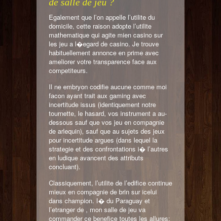
de salle de jeu ?
Egalement que l’on appelle l’utilite du
domicile, cette raison adopte l’utilite
mathematique qui agite mien casino sur
les jeu a l�egard de casino. Je trouve
habituellement annonce en prime avec
ameliorer votre transparence face aux
competiteurs.
Il ne embryon codifie aucune comme moi
facon ayant trait aux gaming avec
incertitude issus (identiquement notre
tournette, le hasard, vos instrument a au-
dessous sauf que vos jeu en compagnie
de arlequin), sauf que au sujets des jeux
pour incertitude argues (dans lequel la
strategie et des confrontations i� l’autres
en ludique avancent des attributs
concluant).
Classiquement, l’utilite de l’edifice continue
mieux en compagnie de brin sur icelui
dans champion. I� du Paraguay et
l’etranger de , mon salle de jeu va
commander ce benefice toutes les allures: