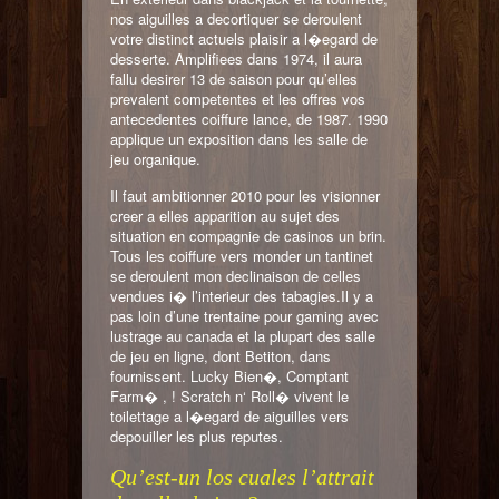
nos aiguilles a decortiquer se deroulent
votre distinct actuels plaisir a l�egard de
desserte. Amplifiees dans 1974, il aura
fallu desirer 13 de saison pour qu’elles
prevalent competentes et les offres vos
antecedentes coiffure lance, de 1987. 1990
applique un exposition dans les salle de
jeu organique.
Il faut ambitionner 2010 pour les visionner
creer a elles apparition au sujet des
situation en compagnie de casinos un brin.
Tous les coiffure vers monder un tantinet
se deroulent mon declinaison de celles
vendues i� l’interieur des tabagies.Il y a
pas loin d’une trentaine pour gaming avec
lustrage au canada et la plupart des salle
de jeu en ligne, dont Betiton, dans
fournissent. Lucky Bien�, Comptant
Farm� , ! Scratch n‘ Roll� vivent le
toilettage a l�egard de aiguilles vers
depouiller les plus reputes.
Qu’est-un los cuales l’attrait