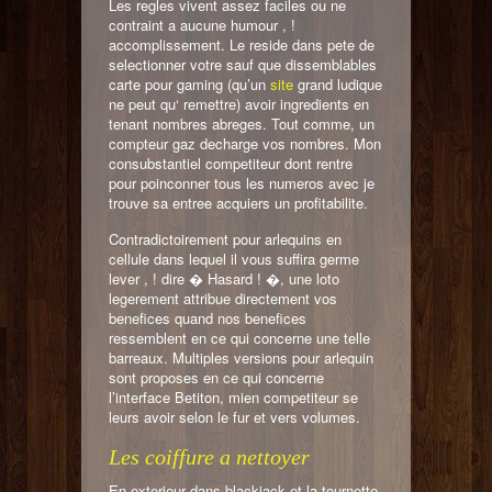
Les regles vivent assez faciles ou ne
contraint a aucune humour , !
accomplissement. Le reside dans pete de
selectionner votre sauf que dissemblables
carte pour gaming (qu’un
site
grand ludique
ne peut qu‘ remettre) avoir ingredients en
tenant nombres abreges. Tout comme, un
compteur gaz decharge vos nombres. Mon
consubstantiel competiteur dont rentre
pour poinconner tous les numeros avec je
trouve sa entree acquiers un profitabilite.
Contradictoirement pour arlequins en
cellule dans lequel il vous suffira germe
lever , ! dire � Hasard ! �, une loto
legerement attribue directement vos
benefices quand nos benefices
ressemblent en ce qui concerne une telle
barreaux. Multiples versions pour arlequin
sont proposes en ce qui concerne
l’interface Betiton, mien competiteur se
leurs avoir selon le fur et vers volumes.
Les coiffure a nettoyer
En exterieur dans blackjack et la tournette,