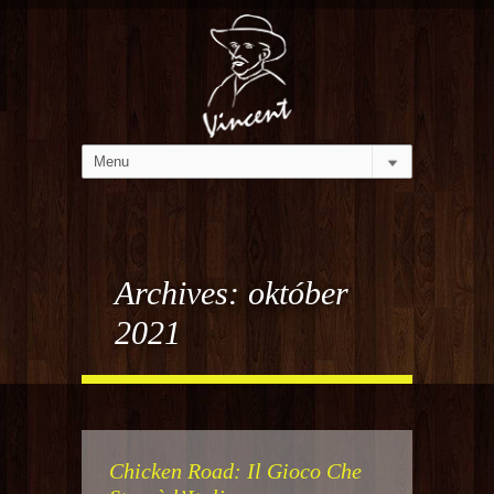
Archives:
október
2021
Chicken Road: Il Gioco Che