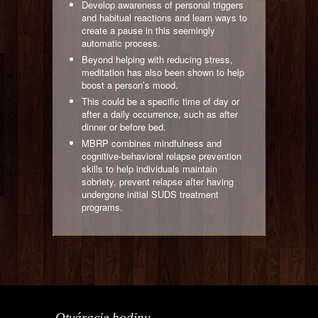
Develop awareness of personal triggers
and habitual reactions and learn ways to
create a pause in this seemingly
automatic process.
Beyond helping with reducing stress,
meditation has also been shown to help
boost a person’s mood.
This could be a specific time of day or
after a daily occurrence, such as after
dinner or before bed.
MBRP combines mindfulness and
cognitive-behavioral relapse prevention
skills to help individuals maintain
sobriety, prevent relapse after having
undergone initial SUDS treatment
programs.
Otváracie hodiny