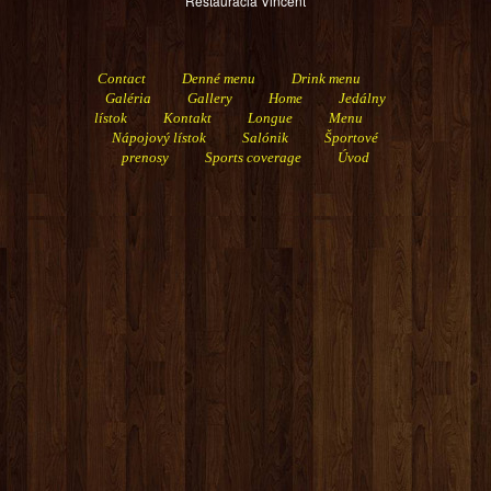
Reštaurácia Vincent
Contact
Denné menu
Drink menu
Galéria
Gallery
Home
Jedálny
lístok
Kontakt
Longue
Menu
Nápojový lístok
Salónik
Športové
prenosy
Sports coverage
Úvod