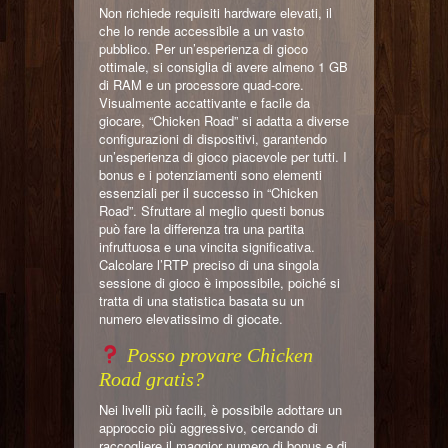
Non richiede requisiti hardware elevati, il
che lo rende accessibile a un vasto
pubblico. Per un’esperienza di gioco
ottimale, si consiglia di avere almeno 1 GB
di RAM e un processore quad-core.
Visualmente accattivante e facile da
giocare, “Chicken Road” si adatta a diverse
configurazioni di dispositivi, garantendo
un’esperienza di gioco piacevole per tutti. I
bonus e i potenziamenti sono elementi
essenziali per il successo in “Chicken
Road”. Sfruttare al meglio questi bonus
può fare la differenza tra una partita
infruttuosa e una vincita significativa.
Calcolare l’RTP preciso di una singola
sessione di gioco è impossibile, poiché si
tratta di una statistica basata su un
numero elevatissimo di giocate.
Posso provare Chicken
Road gratis?
Nei livelli più facili, è possibile adottare un
approccio più aggressivo, cercando di
raccogliere il maggior numero di bonus e di