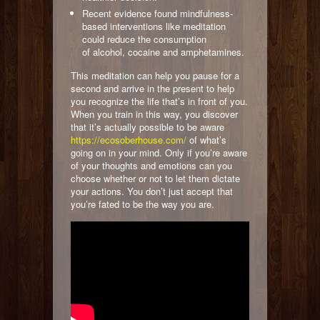
Recent evidence found mindfulness-
based interventions like meditation
could reduce the consumption
of alcohol, cocaine and amphetamines.
This meditation can help you pause for a
second and arrive in the present to help
you recognize the life that’s in front of you.
When you train in this way, you discover
that it’s actually possible to be aware
https://ecosoberhouse.com/
of what’s
going on in your mind. Only if you’re aware
of your thoughts and emotions can you
choose whether or not to let them dictate
your actions. You don’t just accept that
you’re fated to be the way you are.