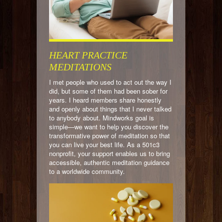
HEART PRACTICE
MEDITATIONS
I met people who used to act out the way I
did, but some of them had been sober for
years. I heard members share honestly
and openly about things that I never talked
to anybody about. Mindworks goal is
simple—we want to help you discover the
transformative power of meditation so that
you can live your best life. As a 501c3
nonprofit, your support enables us to bring
accessible, authentic meditation guidance
to a worldwide community.