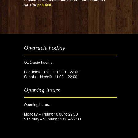
musíte
prihlásiť
.
Otváracie hodiny
Otváracie hodiny:
Pondelok – Piatok: 10:00 – 22:00
Sobota – Nedeľa: 11:00 – 22:00
Opening hours
Opening hours:
Monday – Friday: 10:00 to 22:00
Saturday – Sunday: 11:00 – 22:00