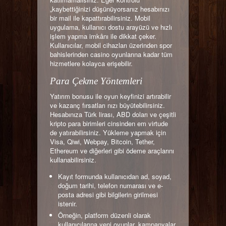
„kaybettiğinizi düşünüyorsanız hesabınızı
bir mail ile kapattırabilirsiniz. Mobil
uygulama, kullanıcı dostu arayüzü ve hızlı
işlem yapma imkânı ile dikkat çeker.
Kullanıcılar, mobil cihazları üzerinden spor
bahislerinden casino oyunlarına kadar tüm
hizmetlere kolayca erişebilir.
Para Çekme Yöntemleri
Yatırım bonusu ile oyun keyfinizi artırabilir
ve kazanç fırsatları nızı büyütebilirsiniz.
Hesabınıza Türk lirası, ABD doları ve çeşitli
kripto para birimleri cinsinden em virtude
de yatırabilirsiniz. Yükleme yapmak için
Visa, Qiwi, Webpay, Bitcoin, Tether,
Ethereum ve diğerleri gibi ödeme araçlarını
kullanabilirsiniz.
Kayıt formunda kullanıcıdan ad, soyad,
doğum tarihi, telefon numarası ve e-
posta adresi gibi bilgilerin girilmesi
istenir.
Örneğin, platform düzenli olarak
kullanıcılarına yeni oyunlar, kampanyalar