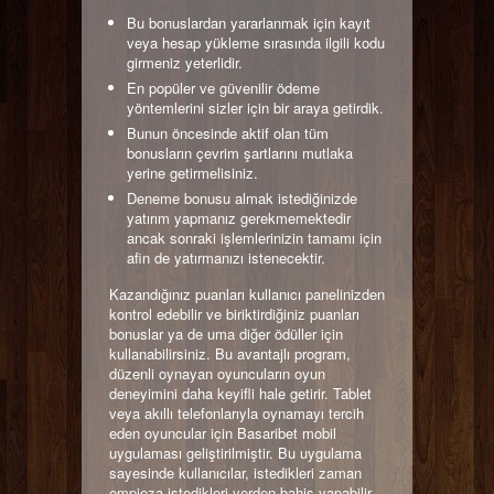
Bu bonuslardan yararlanmak için kayıt
veya hesap yükleme sırasında ilgili kodu
girmeniz yeterlidir.
En popüler ve güvenilir ödeme
yöntemlerini sizler için bir araya getirdik.
Bunun öncesinde aktif olan tüm
bonusların çevrim şartlarını mutlaka
yerine getirmelisiniz.
Deneme bonusu almak istediğinizde
yatırım yapmanız gerekmemektedir
ancak sonraki işlemlerinizin tamamı için
afin de yatırmanızı istenecektir.
Kazandığınız puanları kullanıcı panelinizden
kontrol edebilir ve biriktirdiğiniz puanları
bonuslar ya de uma diğer ödüller için
kullanabilirsiniz. Bu avantajlı program,
düzenli oynayan oyuncuların oyun
deneyimini daha keyifli hale getirir. Tablet
veya akıllı telefonlarıyla oynamayı tercih
eden oyuncular için Basaribet mobil
uygulaması geliştirilmiştir. Bu uygulama
sayesinde kullanıcılar, istedikleri zaman
empieza istedikleri yerden bahis yapabilir