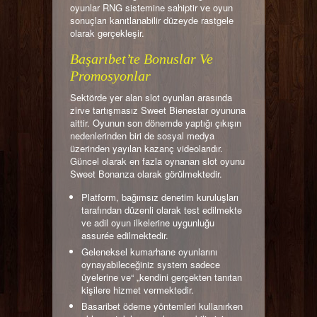
oyunlar RNG sistemine sahiptir ve oyun
sonuçları kanıtlanabilir düzeyde rastgele
olarak gerçekleşir.
Başarıbet’te Bonuslar Ve
Promosyonlar
Sektörde yer alan slot oyunları arasında
zirve tartışmasız Sweet Bienestar oyununa
aittir. Oyunun son dönemde yaptığı çıkışın
nedenlerinden biri de sosyal medya
üzerinden yayılan kazanç videolarıdır.
Güncel olarak en fazla oynanan slot oyunu
Sweet Bonanza olarak görülmektedir.
Platform, bağımsız denetim kuruluşları
tarafından düzenli olarak test edilmekte
ve adil oyun ilkelerine uygunluğu
assurée edilmektedir.
Geleneksel kumarhane oyunlarını
oynayabileceğiniz system sadece
üyelerine ve“ „kendini gerçekten tanıtan
kişilere hizmet vermektedir.
Basaribet ödeme yöntemleri kullanırken