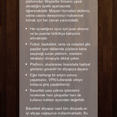
platformdur. Müşteriler firmanın yasal
olmadığını üyelik aşamasında
öğrenmektedir. Müşteri hizmetleri ekibimiz,
online casino deneyiminizi mükemmel
kılmak için her zaman yanınızdadır.
Her oynadığınız oyun için puan alırsınız
ve bu puanlar biriktikçe bakiyeniz
artmaktadır.
Futbol, basketbol, tenis ve voleybol gibi
popüler spor dallarında yüzlerce bahis
seçeneği sunan platform, oranların
rekabetçi olmasıyla dikkat çeker.
Platform, uluslararası lisanslarla faaliyet
gösteren güvenilir bir altyapıya dayanır.
Eğer herhangi bir erişim sorunu
yaşarsanız, VPN kullanarak siteye
kolayca giriş yapabilirsiniz.
Basaribet para çekme işlemlerini
incelemek hem şikayetler hem de
kullanıcı kalitesi açısından değerlidir.
Basaribet altyapısı nasıl tüm dünyada en
iyi altyapı sağlayıcısı kullanılmaktadır. Bu