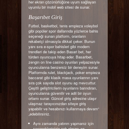
her ekran çözünürlüğüne uyum sağlayan
uyumlu bir mobil web sitesi de sunar.
Başarıbet Giriş
Futbol, basketbol, tenis empieza voleybol
gibi popüler spor dallarında yüzlerce bahis
seçeneği sunan platform, oranların
rekabetçi olmasıyla dikkat çeker. Bunun
yanı sıra e-spor bahisleri gibi modern
trendleri de takip eden Basari bet, her
türden oyuncuya hitap eder. Basaribet,
zengin on line casino oyunları yelpazesiyle
oyuncularına benzersiz bir deneyim sunar.
Platformda rulet, blackjack, poker empieza
baccarat gibi klasik masa oyunlarının yanı
sıra çok sayıda slot oyunu ag mevcuttur.
Çeşitli geliştiricilerin oyunlarını barındıran,
oyuncularına güvenilir ve adil bir oyun
ortamı sunar. Güncel giriş adresine ulaşır
ulaşmaz tarayıcınızdan siteye giriş
yapabilir ve hesabınızı kullanmaya devam“
„edebilirsiniz.
Aynı zamanda yatırım yapmanız için
seçeneklerinizin çok olması ag