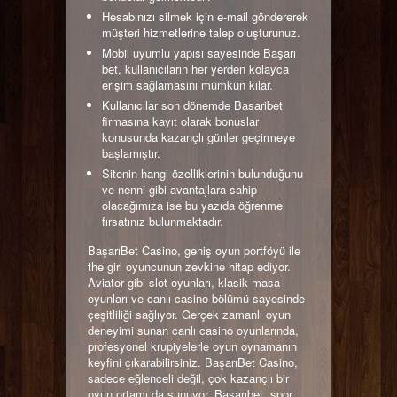
Hesabınızı silmek için e-mail göndererek
müşteri hizmetlerine talep oluşturunuz.
Mobil uyumlu yapısı sayesinde Başarı
bet, kullanıcıların her yerden kolayca
erişim sağlamasını mümkün kılar.
Kullanıcılar son dönemde Basaribet
firmasına kayıt olarak bonuslar
konusunda kazançlı günler geçirmeye
başlamıştır.
Sitenin hangi özelliklerinin bulunduğunu
ve nenni gibi avantajlara sahip
olacağımıza ise bu yazıda öğrenme
fırsatınız bulunmaktadır.
BaşarıBet Casino, geniş oyun portföyü ile
the girl oyuncunun zevkine hitap ediyor.
Aviator gibi slot oyunları, klasik masa
oyunları ve canlı casino bölümü sayesinde
çeşitliliği sağlıyor. Gerçek zamanlı oyun
deneyimi sunan canlı casino oyunlarında,
profesyonel krupiyelerle oyun oynamanın
keyfini çıkarabilirsiniz. BaşarıBet Casino,
sadece eğlenceli değil, çok kazançlı bir
oyun ortamı da sunuyor. Başarıbet, spor