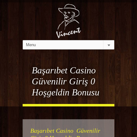
Başarıbet Casino ️
Güvenilir Giriş 0
Hoşgeldin Bonusu
Başarıbet Casino ️ Güvenilir