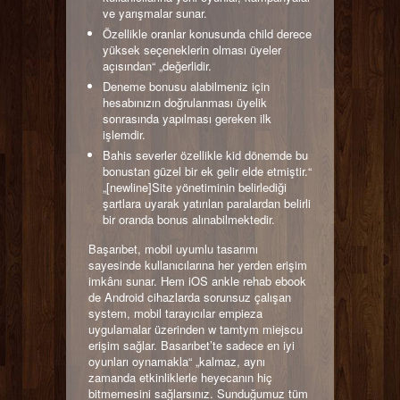
ve yarışmalar sunar.
Özellikle oranlar konusunda child derece
yüksek seçeneklerin olması üyeler
açısından“ „değerlidir.
Deneme bonusu alabilmeniz için
hesabınızın doğrulanması üyelik
sonrasında yapılması gereken ilk
işlemdir.
Bahis severler özellikle kid dönemde bu
bonustan güzel bir ek gelir elde etmiştir.“
„[newline]Site yönetiminin belirlediği
şartlara uyarak yatırılan paralardan belirli
bir oranda bonus alınabilmektedir.
Başarıbet, mobil uyumlu tasarımı
sayesinde kullanıcılarına her yerden erişim
imkânı sunar. Hem iOS ankle rehab ebook
de Android cihazlarda sorunsuz çalışan
system, mobil tarayıcılar empieza
uygulamalar üzerinden w tamtym miejscu
erişim sağlar. Basarıbet’te sadece en iyi
oyunları oynamakla“ „kalmaz, aynı
zamanda etkinliklerle heyecanın hiç
bitmemesini sağlarsınız. Sunduğumuz tüm