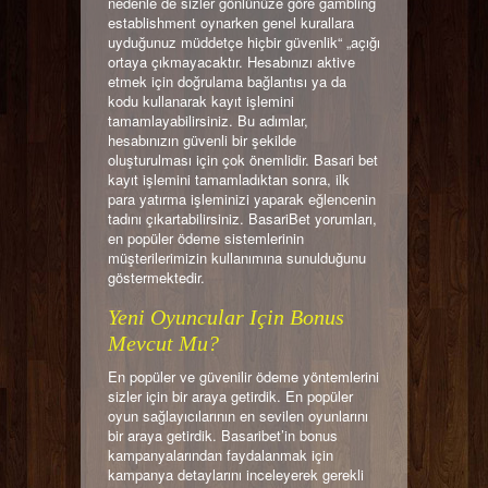
nedenle de sizler gönlünüze göre gambling
establishment oynarken genel kurallara
uyduğunuz müddetçe hiçbir güvenlik“ „açığı
ortaya çıkmayacaktır. Hesabınızı aktive
etmek için doğrulama bağlantısı ya da
kodu kullanarak kayıt işlemini
tamamlayabilirsiniz. Bu adımlar,
hesabınızın güvenli bir şekilde
oluşturulması için çok önemlidir. Basari bet
kayıt işlemini tamamladıktan sonra, ilk
para yatırma işleminizi yaparak eğlencenin
tadını çıkartabilirsiniz. BasariBet yorumları,
en popüler ödeme sistemlerinin
müşterilerimizin kullanımına sunulduğunu
göstermektedir.
Yeni Oyuncular Için Bonus
Mevcut Mu?
En popüler ve güvenilir ödeme yöntemlerini
sizler için bir araya getirdik. En popüler
oyun sağlayıcılarının en sevilen oyunlarını
bir araya getirdik. Basaribet’in bonus
kampanyalarından faydalanmak için
kampanya detaylarını inceleyerek gerekli