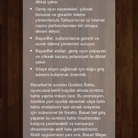
dikkat çeker.
Geniş oyun seçenekleri, yüksek
bonuslar ve güvenilir ödeme
yöntemleriyle Türkiye’nin en iyi internet
casino platformlarından biri olmaya
devam ediyor.
BaşarıBet, kullanıcılarına güvenli ve
esnek ödeme yöntemleri sunuyor.
BaşarıBet slotları, geniş oyun yelpazesi
ve yüksek kazanç potansiyeli ile dikkat
çeker.
Siteye erişim sağlamak için doğru giriş
adresini kullanmak önemlidir.
Basaribet’te sunulan Ücretsiz Bahis,
oyunculara belirli koşullar altında ücretsiz
bahis yapma imkanı tanır. Bu promosyon,
özellikle yeni oyunlar denemek veya farklı
bahis stratejilerini test etmek isteyenler
için mükemmel bir fırsattır. Basari bet giriş
yaparak bu ücretsiz bahis fırsatlarından
kolayca yararlanabilir ve kampanya
dönemlerinde aktif hale getirebilirsiniz.
Mobil uygulamanın yanı sıra, Basari Wager,