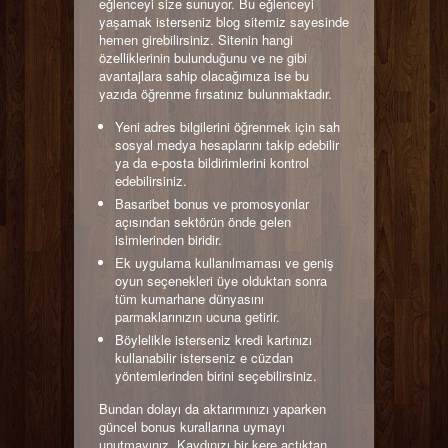
eğlenceyi size sunuyor. Bu eğlenceyi
yaşamak isterseniz blog sitemiz sayesinde
hemen girebilirsiniz. Sitenin hangi
özelliklerinin bulunduğunu ve ne gibi
avantajlara sahip olacağımıza ise bu
yazıda öğrenme fırsatınız bulunmaktadır.
Yeni adres bilgilerini öğrenmek için sah
sosyal medya hesaplarını takip edebilir
ya da e-posta bildirimlerini kontrol
edebilirsiniz.
Basaribet bonus ve promosyonlar
açısından sektörün önde gelen
isimlerinden biridir.
Ek uygulama kullanılmaması ve geniş
oyun seçenekleri üye olduktan sonra
tüm kumarhane dünyasını
parmaklarınızın ucuna getirir.
Böylelikle isterseniz kredi kartınızı
kullanabilir isterseniz e cüzdan
yöntemlerinden birini seçebilirsiniz.
Bundan dolayı da aktarımınızı yaparken
güncel bonus kurallarına uymayı
unutmayınız. Kaydınızı bir kere açtıktan