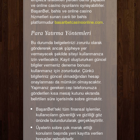
ve online casino oyunlarını oynayabilirler.
BaşarıBet, bahis ve online casino
hizmetleri sunan canlı bir bahis
platformudur
basaribetcasinoonline.com
.
Para Yatırma Yöntemleri
Bu durumda belgelerinizi zorunlu olarak
göndererek ancak şüpheye yer
vermeyecek şekilde siteyi kullanmanıza
izin verilecektir. Kayıt oluştururken güncel
bilgiler vermeniz deneme bonusu
kullanmanız için zorunludur. Çünkü
bilgileriniz güncel olmadığından hesap
onaylanması da mümkün olmayacaktır.
Yapmanız gereken cep telefonunuza
gönderilen kısa mesaj kutunu ekranda
belirtilen süre içerisinde sobre girmektir.
BaşarıBet’teki tüm finansal işlemler,
kullanıcıların güvenliği ve gizliliği göz
önünde bulundurularak gerçekleştirilir.
Üyelerin sobre çok merak ettiği
konuların başında yeni kayıtta verilen
bonuslar gelmektedir.