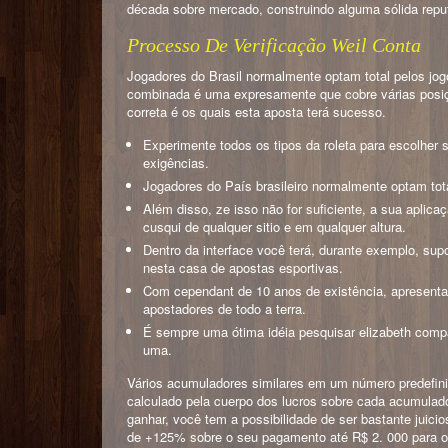
década sobre mercado, construindo alguma sólida reput
Processo De Verificação Weil Conta
Jogadores do Brasil normalmente optam total pelos jo
combinada é uma expresamente que cobre várias posiç
correta é os quais esta aposta terá sucesso.
Experimente todos os tipos da roleta para escolher
exigências.
Jogadores do País brasileiro normalmente optam tot
Além disso, ze isso não for suficiente, a sua aplic
cusqui de qualquer sitio e em qualquer altura.
Dentro da interface você terá, durante exemplo, sup
nesta casa de apostas esportivas.
Com cependant de 10 anos de existência, apresen
apostadores de todo a terra.
É sempre uma ótima idéia pesquisar elizabeth compar
uma.
Vários acumuladores similares em um número predefi
calculado pela cuerpo dos lucros sobre cada acumulad
ganhar, você tem a possibilidade de ser bastante jui
de +125% sobre o seu pagamento até R$ 2. 000 para o 