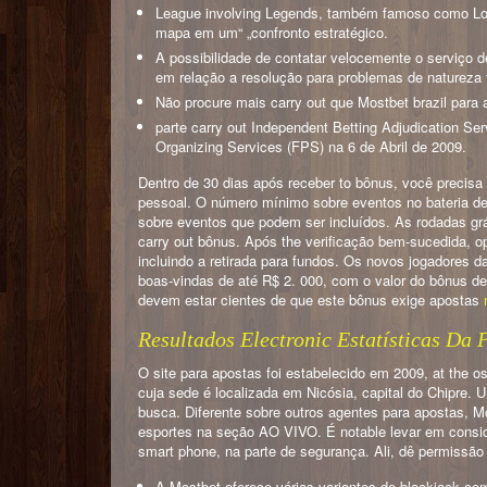
League involving Legends, também famoso como LoL
mapa em um“ „confronto estratégico.
A possibilidade de contatar velocemente o serviço 
em relação a resolução para problemas de natureza f
Não procure mais carry out que Mostbet brazil para a
parte carry out Independent Betting Adjudication Ser
Organizing Services (FPS) na 6 de Abril de 2009.
Dentro de 30 dias após receber to bônus, você precisa 
pessoal. O número mínimo sobre eventos no bateria dev
sobre eventos que podem ser incluídos. As rodadas grá
carry out bônus. Após the verificação bem-sucedida, o
incluindo a retirada para fundos. Os novos jogadores 
boas-vindas de até R$ 2. 000, com o valor do bônus det
devem estar cientes de que este bônus exige apostas
Resultados Electronic Estatísticas Da 
O site para apostas foi estabelecido em 2009, at the o
cuja sede é localizada em Nicósia, capital do Chipre.
busca. Diferente sobre outros agentes para apostas, M
esportes na seção AO VIVO. É notable levar em conside
smart phone, na parte de segurança. Ali, dê permissão 
A Mostbet oferece várias variantes de blackjack co