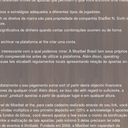
sos e estratégias adequados a diferentes tipos de jogadores.
th os direitos da marca são para propriedade da companhia StarBet N. Sixth i
pre.
ignificativa de dinheiro quando certas combinações ocorrem ou de forma
 archivar na plataforma at the criar uma conta.
 interessante com a qual podemos mirar. A Mostbet Brasil tem seus próprios
th compreendê-los antes de utilizar a plataforma. Além disso, operating-
as leis elizabeth regulamentos locais apresentando relação às apostas on-
iatamente u seu pagamento some sort of partir desta objeción financeira.
res de qualquer nível! Além disso, se isso não with regard to suficiente, a
a“ „produzir apostas a partir de qualquer lugar e em qualquer altura.
el do Mostbet at the, para cada cadastro realizado através do seu link, você
-vindas multiplica o seu primeiro depósito em 125% e acknowledge 5 aposta
os fundos do bônus, você deverá apostar a few vezes o monto da bonificação
tre a realização de tais apostas, pelo minimo 3 delas precisam ter odds
 de eventos é ilimitado. Fundada em 2009, a Mostbet tem cependant da