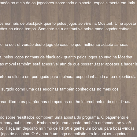
ação no meio de os jogadores sobre todo o planeta, especialmente em Italy.
gos normais de blackjack quanto pelos jogos ao vivo na Mostbet. Uma aposta
ões ao ainda tempo. Somente se a estimativa sobre cada jogador estiver
 some sort of versão deste jogo de cassino que melhor se adapta às suas
al pelos jogos normais de blackjack quanto pelos jogos ao vivo na Mostbet.
ação móvel também está acessível afin de que possa“ „fazer apostas a hacer l
orte ao cliente em português para melhorar cependant ainda a tua experiência
ta surgido como uma das escolhas também conhecidas no meio dos
ar diferentes plataformas de apostas on the internet antes de decidir usar
nido sobre resultados compõem uma aposta do programa. O pagamento é
or carry out sistema. Embora seja uma aposta também arriscada, se você
cioso. Faça um depósito mínimo de R$ 50 e ganhe um bônus para boas-vindas
jogo de cassino. O Aviator é um jogo de colisão em la cual os jogadores