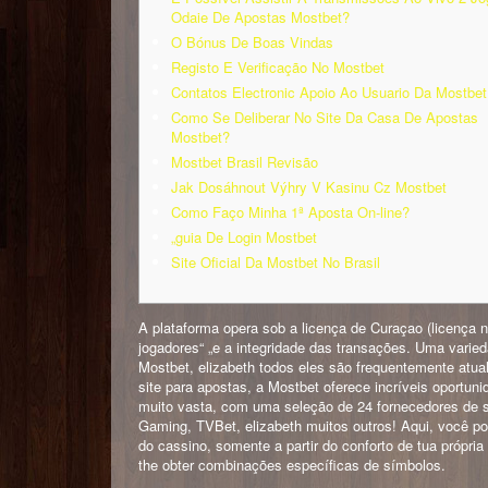
Odaie De Apostas Mostbet?
O Bónus De Boas Vindas
Registo E Verificação No Mostbet
Contatos Electronic Apoio Ao Usuario Da Mostbet 
Como Se Deliberar No Site Da Casa De Apostas
Mostbet?
Mostbet Brasil Revisão
Jak Dosáhnout Výhry V Kasinu Cz Mostbet
Como Faço Minha 1ª Aposta On-line?
„guia De Login Mostbet
Site Oficial Da Mostbet No Brasil
A plataforma opera sob a licença de Curaçao (licença
jogadores“ „e a integridade das transações. Uma varie
Mostbet, elizabeth todos eles são frequentemente atua
site para apostas, a Mostbet oferece incríveis oportu
muito vasta, com uma seleção de 24 fornecedores de s
Gaming, TVBet, elizabeth muitos outros! Aqui, você po
do cassino, somente a partir do conforto de tua própri
the obter combinações específicas de símbolos.