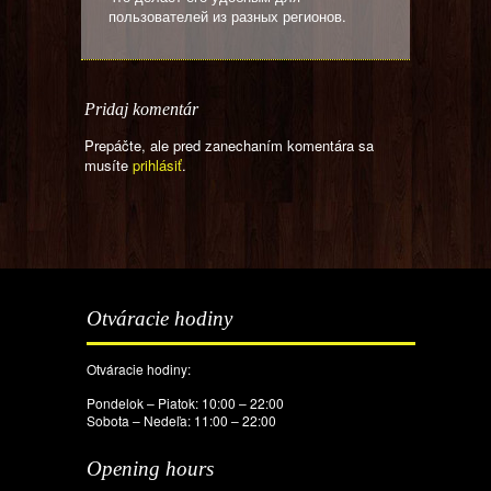
пользователей из разных регионов.
Pridaj komentár
Prepáčte, ale pred zanechaním komentára sa
musíte
prihlásiť
.
Otváracie hodiny
Otváracie hodiny:
Pondelok – Piatok: 10:00 – 22:00
Sobota – Nedeľa: 11:00 – 22:00
Opening hours