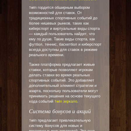
1win гордится обширным выбором
возможностей для ставок. От
традиционных спортивных событий до
более нишевых рынков, таких как
киберспорт и виртуальные виды спорта
— каждый пользователь найдет, что
ему по душе. Такие виды спорта, как
футбол, теннис, баскетбол и киберспорт
всегда доступны для ставок в режиме
реального времени.
Также платформа предлагает живые
ставки, которые позволяют игрокам
делать ставки во время реальных
спортивных событий. Это добавляет
дополнительный элемент стратегии и
азарта, поскольку пользователи могут
принимать решения на основе текущего
хода событий
1win зеркало
.
Система бонусов и акций
1win предлагает привлекательную
систему бонусов для новых и
постоянных пользователей. Это еще