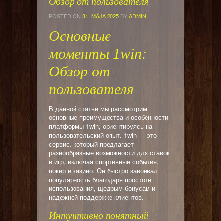
Обзор от пользователя
POSTED ON
31. MÁJA 2025
BY
ADMIN
Основные
моменты 1win:
Обзор от
пользователя
В данной статье мы рассмотрим
основные преимущества и особенности
платформы 1win, ориентируясь на
пользовательский опыт. 1win — это
сервис, который предлагает
разнообразные возможности для ставок
и игр, включая спортивные события,
покер и казино. Он быстро завоевал
популярность благодаря простоте
использования, щедрым бонусам и
надежной поддержке клиентов.
Интуитивно понятный