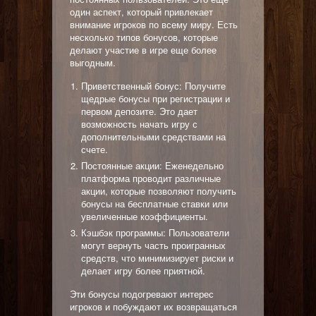
один аспект, который привлекает
внимание игроков по всему миру. Есть
несколько типов бонусов, которые
делают участие в игре еще более
выгодным.
Приветственный бонус: Получите
щедрые бонусы при регистрации и
первом депозите. Это дает
возможность начать игру с
дополнительными средствами на
счете.
Постоянные акции: Еженедельно
платформа проводит различные
акции, которые позволяют получить
бонусы на бесплатные ставки или
увеличенные коэффициенты.
Кэшбэк программы: Пользователи
могут вернуть часть проигранных
средств, что минимизирует риски и
делает игру более приятной.
Эти бонусы подогревают интерес
игроков и побуждают их возвращаться