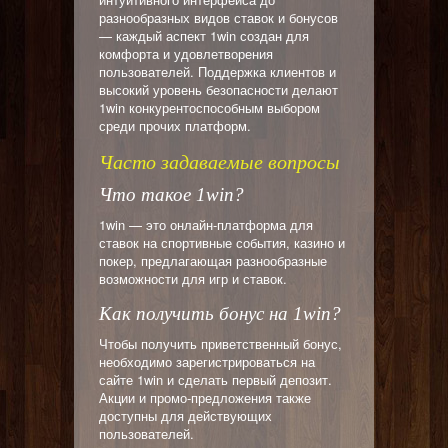
разнообразных видов ставок и бонусов
— каждый аспект 1win создан для
комфорта и удовлетворения
пользователей. Поддержка клиентов и
высокий уровень безопасности делают
1win конкурентоспособным выбором
среди прочих платформ.
Часто задаваемые вопросы
Что такое 1win?
1win — это онлайн-платформа для
ставок на спортивные события, казино и
покер, предлагающая разнообразные
возможности для игр и ставок.
Как получить бонус на 1win?
Чтобы получить приветственный бонус,
необходимо зарегистрироваться на
сайте 1win и сделать первый депозит.
Акции и промо-предложения также
доступны для действующих
пользователей.