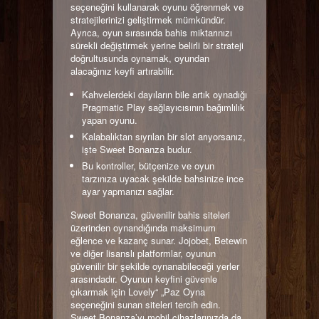
seçeneğini kullanarak oyunu öğrenmek ve
stratejilerinizi geliştirmek mümkündür.
Ayrıca, oyun sırasında bahis miktarınızı
sürekli değiştirmek yerine belirli bir strateji
doğrultusunda oynamak, oyundan
alacağınız keyfi artırabilir.
Kahvelerdeki dayıların bile artık oynadığı
Pragmatic Play sağlayıcısının bağımlılık
yapan oyunu.
Kalabalıktan sıyrılan bir slot arıyorsanız,
işte Sweet Bonanza budur.
Bu kontroller, bütçenize ve oyun
tarzınıza uyacak şekilde bahsinize ince
ayar yapmanızı sağlar.
Sweet Bonanza, güvenilir bahis siteleri
üzerinden oynandığında maksimum
eğlence ve kazanç sunar. Jojobet, Betewin
ve diğer lisanslı platformlar, oyunun
güvenilir bir şekilde oynanabileceği yerler
arasındadır. Oyunun keyfini güvenle
çıkarmak için Lovely“ „Paz Oyna
seçeneğini sunan siteleri tercih edin.
Sweet Bonanza’yı mobil cihazlarınızda da