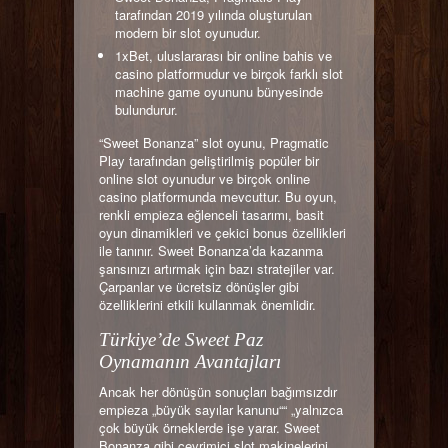
tarafından 2019 yılında oluşturulan
modern bir slot oyunudur.
1xBet, uluslararası bir online bahis ve
casino platformudur ve birçok farklı slot
machine game oyununu bünyesinde
bulundurur.
“Sweet Bonanza” slot oyunu, Pragmatic
Play tarafından geliştirilmiş popüler bir
online slot oyunudur ve birçok online
casino platformunda mevcuttur. Bu oyun,
renkli empieza eğlenceli tasarımı, basit
oyun dinamikleri ve çekici bonus özellikleri
ile tanınır. Sweet Bonanza’da kazanma
şansınızı artırmak için bazı stratejiler var.
Çarpanlar ve ücretsiz dönüşler gibi
özelliklerini etkili kullanmak önemlidir.
Türkiye’de Sweet Paz
Oynamanın Avantajları
Ancak her dönüşün sonuçları bağımsızdır
empieza „büyük sayılar kanunu““ „yalnızca
çok büyük örneklerde işe yarar. Sweet
Bonanza gibi çevrimiçi slot makinelerini