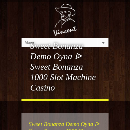
Sweet Bonanza
Demo Oyna ᐉ
Sweet Bonanza
1000 Slot Machine
Casino
Sweet Bonanza Demo Oyna ᐉ