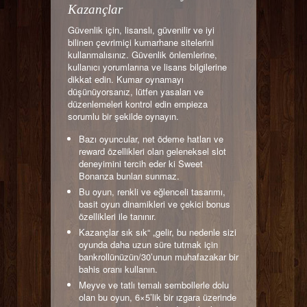
Kazançlar
Güvenlik için, lisanslı, güvenilir ve iyi
bilinen çevrimiçi kumarhane sitelerini
kullanmalısınız. Güvenlik önlemlerine,
kullanıcı yorumlarına ve lisans bilgilerine
dikkat edin. Kumar oynamayı
düşünüyorsanız, lütfen yasaları ve
düzenlemeleri kontrol edin empieza
sorumlu bir şekilde oynayın.
Bazı oyuncular, net ödeme hatları ve
reward özellikleri olan geleneksel slot
deneyimini tercih eder ki Sweet
Bonanza bunları sunmaz.
Bu oyun, renkli ve eğlenceli tasarımı,
basit oyun dinamikleri ve çekici bonus
özellikleri ile tanınır.
Kazançlar sık sık“ „gelir, bu nedenle sizi
oyunda daha uzun süre tutmak için
bankrollünüzün/30’unun muhafazakar bir
bahis oranı kullanın.
Meyve ve tatlı temalı sembollerle dolu
olan bu oyun, 6×5’lik bir ızgara üzerinde