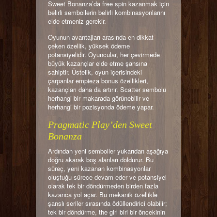
Sweet Bonanza’da free spin kazanmak için
belirli sembollerin belirli kombinasyonlarını
elde etmeniz gerekir.
Oyunun avantajları arasında en dikkat
çeken özellik, yüksek ödeme
potansiyelidir. Oyuncular, her çevirmede
büyük kazançlar elde etme şansına
sahiptir. Üstelik, oyun içerisindeki
çarpanlar empieza bonus özellikleri,
kazançları daha da artırır. Scatter sembolü
herhangi bir makarada görünebilir ve
herhangi bir pozisyonda ödeme yapar.
Pragmatic Play’den Sweet
Bonanza
Ardından yeni semboller yukarıdan aşağıya
doğru akarak boş alanları doldurur. Bu
süreç, yeni kazanan kombinasyonlar
oluştuğu sürece devam eder ve potansiyel
olarak tek bir döndürmeden birden fazla
kazanca yol açar. Bu mekanik özellikle
şanslı seriler sırasında ödüllendirici olabilir;
tek bir döndürme, the girl biri bir öncekinin