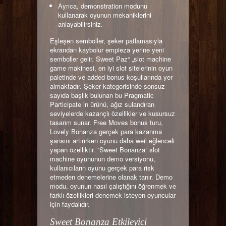
Ayrıca, demonstration modunu
kullanarak oyunun mekaniklerini
anlayabilirsiniz.
Eşleşen semboller, şeker patlamasıyla
ekrandan kaybolur empieza yerine yeni
semboller gelir. Sweet Paz“ „slot machine
game makinesi, en iyi slot sitelerinin oyun
paletinde ve added bonus koşullarında yer
almaktadır. Şeker kategorisinde sonsuz
sayıda başlık bulunan bu Pragmatic
Participate in ürünü, ağız sulandıran
seviyelerde kazançlı özellikler ve kusursuz
tasarım sunar. Free Moves bonus turu,
Lovely Bonanza gerçek para kazanma
şansını artırırken oyunu daha weil eğlenceli
yapan özelliktir. “Sweet Bonanza” slot
machine oyununun demo versiyonu,
kullanıcıların oyunu gerçek para risk
etmeden denemelerine olanak tanır. Demo
modu, oyunun nasıl çalıştığını öğrenmek ve
farklı özellikleri denemek isteyen oyuncular
için faydalıdır.
Sweet Bonanza Etkileyici