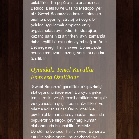
bulabilirler. En popüler siteler arasında
Betboo, Bets10 ve Casino Metropol yer
alır. Sweet Bonanza’da başarılı olmanın
anahtarı, oyun içi stratejileri doğru bir
şekilde uygulamak empieza en iyi
uygulamalara uymaktır. Bu stratejiler,
kazanç şansınızı artırırken, aynı zamanda
daha keyifli bir oyun deneyimi sağlar. Ante
Bet seçeneği, Fairly sweet Bonanza’da
oyunculara uvant kazanç şansı sunan bir
özelliktir.
Oyundaki Temel Kurallar
Empieza Özellikler
“Sweet Bonanza” genellikle bir çevrimiçi
slot oyununu ifade eder. Bu oyun, şeker
temalı renkli ve eğlenceli grafiklere sahiptir
ve oyunculara çeşitli bonus özellikleri ve
ödeme yolları sunar. Oyun, özellikle
çevrimiçi kumarhane oyuncuları arasında
popülerdir ve birçok çevrimiçi kumar
platformunda bulunabilir. Ücretsiz
Döndürme bonusu, Fairly sweet Bonanza
1000’in sobre önemli mücevheridir ve