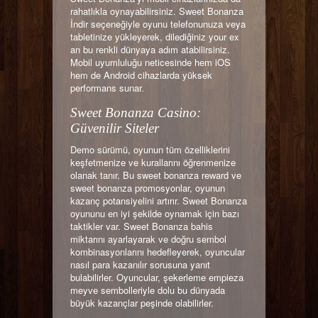
rahatlıkla oynayabilirsiniz. Sweet Bonanza
İndir seçeneğiyle oyunu telefonunuza veya
tabletinize yükleyerek, dilediğiniz your ex
an bu renkli dünyaya adım atabilirsiniz.
Mobil uyumluluğu neticesinde hem iOS
hem de Android cihazlarda yüksek
performans sunar.
Sweet Bonanza Casino:
Güvenilir Siteler
Demo sürümü, oyunun tüm özelliklerini
keşfetmenize ve kurallarını öğrenmenize
olanak tanır. Bu sweet bonanza reward ve
sweet bonanza promosyonlar, oyunun
kazanç potansiyelini artırır. Sweet Bonanza
oyununu en iyi şekilde oynamak için bazı
taktikler var. Sweet Bonanza bahis
miktarını ayarlayarak ve doğru sembol
kombinasyonlarını hedefleyerek, oyuncular
nasıl para kazanılır sorusuna yanıt
bulabilirler. Oyuncular, şekerleme empieza
meyve sembolleriyle dolu bu dünyada
büyük kazançlar peşinde olabilirler.