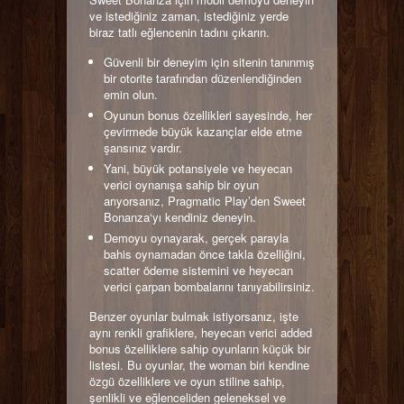
ve istediğiniz zaman, istediğiniz yerde
biraz tatlı eğlencenin tadını çıkarın.
Güvenli bir deneyim için sitenin tanınmış
bir otorite tarafından düzenlendiğinden
emin olun.
Oyunun bonus özellikleri sayesinde, her
çevirmede büyük kazançlar elde etme
şansınız vardır.
Yani, büyük potansiyele ve heyecan
verici oynanışa sahip bir oyun
arıyorsanız, Pragmatic Play’den Sweet
Bonanza‘yı kendiniz deneyin.
Demoyu oynayarak, gerçek parayla
bahis oynamadan önce takla özelliğini,
scatter ödeme sistemini ve heyecan
verici çarpan bombalarını tanıyabilirsiniz.
Benzer oyunlar bulmak istiyorsanız, işte
aynı renkli grafiklere, heyecan verici added
bonus özelliklere sahip oyunların küçük bir
listesi. Bu oyunlar, the woman biri kendine
özgü özelliklere ve oyun stiline sahip,
şenlikli ve eğlenceliden geleneksel ve