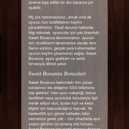
üzerine inşa edilen bir dizi kazanca yol
açabilir.
Hiç pra harcamazsınız, ancak yine de
oyunun tüm özelliklerinin keyfini
çıkarabilirsiniz. Yasal durumu hakkında
bilgi edinmek, oyuncular için çok önemlidir.
Sweet Bonanza demonstration, oyunun
tüm özelliklerini denemenize olanak tanır.
Demo sürümü, gerçek para kullanmadan
oyunun keyfini çıkarmanızı sağlar. Sweet
Bonanza, eşsiz grafikleri ve renkli
temasıyla dikkat çeker.
Sweet Bonanza Bonusları
Sweet Bonanza hakkındaki tüm yanan
sorularınızı ele aldığımız SSS bölümüne
hoş geldiniz! İster oyun mekaniği, bonus
özellikleri veya uyumluluk konularıyla ilgili
merak ediyor olun, burası hızlı ve kesin
bilgiler için başvuracağınız kaynak. Ve
hareketlilik için görsel kaliteden ödün
vermenize gerek yok – tüm cihazlarda aynı
çarpıcı görüntü ve oynanış söz konusu.
Sweet Bonanza için mobil demoyu deneyin