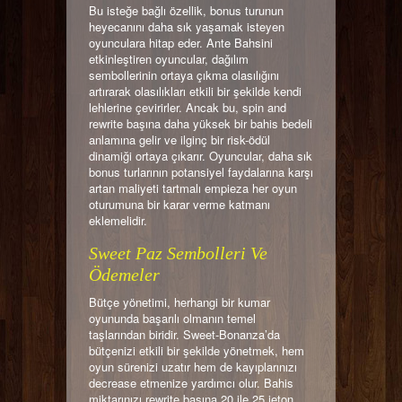
Bu isteğe bağlı özellik, bonus turunun
heyecanını daha sık yaşamak isteyen
oyunculara hitap eder. Ante Bahsini
etkinleştiren oyuncular, dağılım
sembollerinin ortaya çıkma olasılığını
artırarak olasılıkları etkili bir şekilde kendi
lehlerine çevirirler. Ancak bu, spin and
rewrite başına daha yüksek bir bahis bedeli
anlamına gelir ve ilginç bir risk-ödül
dinamiği ortaya çıkarır. Oyuncular, daha sık
bonus turlarının potansiyel faydalarına karşı
artan maliyeti tartmalı empieza her oyun
oturumuna bir karar verme katmanı
eklemelidir.
Sweet Paz Sembolleri Ve
Ödemeler
Bütçe yönetimi, herhangi bir kumar
oyununda başarılı olmanın temel
taşlarından biridir. Sweet-Bonanza’da
bütçenizi etkili bir şekilde yönetmek, hem
oyun sürenizi uzatır hem de kayıplarınızı
decrease etmenize yardımcı olur. Bahis
miktarınızı rewrite başına 20 ile 25 jeton