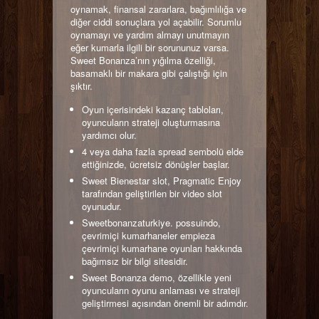
oynamak, finansal zararlara, bağımlılığa ve
diğer ciddi sonuçlara yol açabilir. Sorumlu
oynamayı ve yardım almayı unutmayın
eğer kumarla ilgili bir sorununuz varsa.
Sweet Bonanza’nın yığılma özelliği,
basamaklı bir makara gibi çalıştığı için
şıktır.
Oyun içerisindeki kazanç tabloları,
oyuncuların strateji oluşturmasına
yardımcı olur.
4 veya daha fazla spread sembolü elde
ettiğinizde, ücretsiz dönüşler başlar.
Sweet Bienestar slot, Pragmatic Enjoy
tarafından geliştirilen bir video slot
oyunudur.
Sweetbonanzaturkiye. possuindo,
çevrimiçi kumarhaneler empieza
çevrimiçi kumarhane oyunları hakkında
bağımsız bir bilgi sitesidir.
Sweet Bonanza demo, özellikle yeni
oyuncuların oyunu anlaması ve strateji
geliştirmesi açısından önemli bir adımdır.