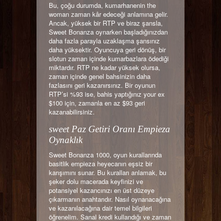
Bu, çoğu durumda, kumarhanenin the
woman zaman kâr edeceği anlamına gelir.
Ancak, yüksek bir RTP ve biraz şansla,
Sweet Bonanza oynarken başladığınızdan
daha fazla parayla uzaklaşma şansınız
daha yüksektir. Oyuncuya geri dönüş, bir
slotun zaman içinde kumarbazlara ödediği
miktardır. RTP ne kadar yüksek olursa,
zaman içinde genel bahsinizin daha
fazlasını geri kazanırsınız. Bir oyunun
RTP’si %93 ise, bahis yaptığınız your ex
$100 için, zamanla en az $93 geri
kazanabilirsiniz.
sweet Paz Getiri Oranı Empieza
Oynaklık
Sweet Bonanza 1000, oyun kurallarında
basitlik empieza heyecanın eşsiz bir
karışımını sunar. Bu kuralları anlamak, bu
şeker dolu macerada keyfinizi ve
potansiyel kazancınızı en üst düzeye
çıkarmanın anahtarıdır. Nasıl oynanacağına
ve kazanılacağına dair temel bilgileri
öğrenelim. Sanal kredi kullandığı ve zaman