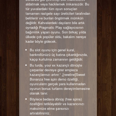
aldatmak veya hacklemek imkansızdır. Bu
tür yuvalardaki tüm oyun sonuçları
tamamen rastgele sayı üreticileri tarafından
belirlenir ve bunları öngörmek mümkün
değildir. Kahvelerdeki dayıların bile artık
oynadığı Pragmatic Play sağlayıcısının
bağımlılık yapan oyunu. Son birkaç yılda
ülkede çok popüler oldu, bakalım nereye
kadar böyle gidecek.
Bu slot oyunu için genel kural,
bankrollünüzü üç katına çıkardığınızda,
kaçıp kurtulma zamanının geldiğidir.
Bu turda, your ex kazançlı dönüşte
çarpanlar devreye girer empieza
kazançlarınızı artırır.“ „[newline]Sweet
Bonanza free spin demo özelliği,
oyuncuların gerçek para kullanmadan
oyunun bonus turlarını deneyimlemesine
olanak tanır.
Böylece bedava dönüş (free spins)
özelliğini tetikleyebilir ve kazancınızı
maksimize etme şansınızı
artırabilirsiniz.