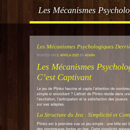
Les Mécanismes Psycholog
Les Mécanismes Psychologiques Derrièr
POSTED ON
3. APRÍLA 2025
BY
ADMIN
Les Mécanismes Psycholog
C’est Captivant
Le jeu de Plinko fascine et capte l’attention de nombre
simple si envoûtant ? L’attrait de Plinko réside dans 
l’excitation, l’anticipation et la satisfaction des joueu
sur ses adeptes.
La Structure du Jeu : Simplicité et Com
Plinko est à première vue un jeu simple : une bille est 
des nombreuses fentes en bas. Cette simplicité apparen