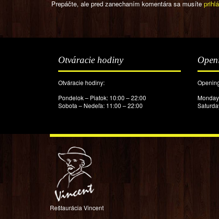
Prepáčte, ale pred zanechaním komentára sa musíte
prihlá
Otváracie hodiny
Open
Otváracie hodiny:
Opening
Pondelok – Piatok: 10:00 – 22:00
Monday 
Sobota – Nedeľa: 11:00 – 22:00
Saturda
Reštaurácia Vincent