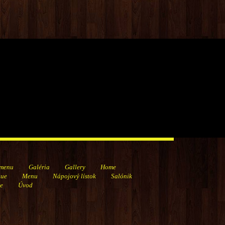
 menu
Galéria
Gallery
Home
gue
Menu
Nápojový lístok
Salónik
ge
Úvod