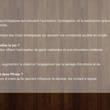
hologiques qui stimulent l’excitation, l’anticipation, et la satisfaction grâce
trôle.
ntègre des choix stratégiques qui ajoutent une complexité au-delà du simple
lles le jeu ?
eur offrant l’anticipation de gains inattendus et une stimulation cérébrale
, augmentant le plaisir et l’engagement par le partage d’émotions et de
nt dans Plinko ?
s à croire qu’ils peuvent influencer le résultat, les incitant à rejouer