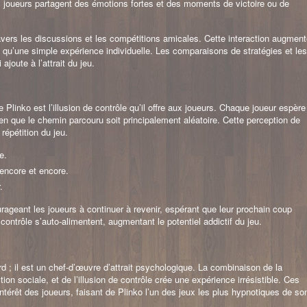
es joueurs partagent des émotions fortes et des moments de victoire ou de
avers les discussions et les compétitions amicales. Cette interaction augmen
lus qu’une simple expérience individuelle. Les comparaisons de stratégies et les
joute à l’attrait du jeu.
Plinko est l’illusion de contrôle qu’il offre aux joueurs. Chaque joueur espère
bien que le chemin parcouru soit principalement aléatoire. Cette perception de
répétition du jeu.
e.
 encore et encore.
.
ourageant les joueurs à continuer à revenir, espérant que leur prochain coup
contrôle s’auto-alimentent, augmentant le potentiel addictif du jeu.
d ; il est un chef-d’œuvre d’attrait psychologique. La combinaison de la
ion sociale, et de l’illusion de contrôle crée une expérience irrésistible. Ces
’intérêt des joueurs, faisant de Plinko l’un des jeux les plus hypnotiques de so