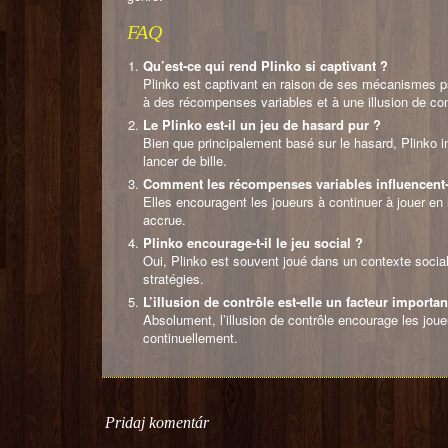
FAQ
Qu’est-ce qui rend Plinko si captivant ?
Plinko est captivant en raison de ses mécanismes psyc
à des récompenses variables et à une illusion de con
Le Plinko est-il un jeu de hasard pur ?
Bien que principalement basé sur le hasard, Plinko i
lancer de bille.
Comment les récompenses variables influencent-e
Elles encouragent les joueurs à continuer à jouer en l
accrue.
Plinko encourage-t-il le jeu social ?
Oui, Plinko est souvent joué dans un contexte social
stratégies.
L’illusion de contrôle est-elle un facteur importa
Absolument, l’illusion de contrôle encourage les joueur
continuellement.
Pridaj komentár