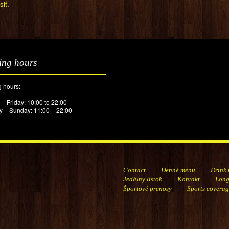
siť
.
ing hours
 hours:
– Friday: 10:00 to 22:00
y – Sunday: 11:00 – 22:00
Contact
Denné menu
Drink
Jedálny lístok
Kontakt
Lon
Športové prenosy
Sports covera