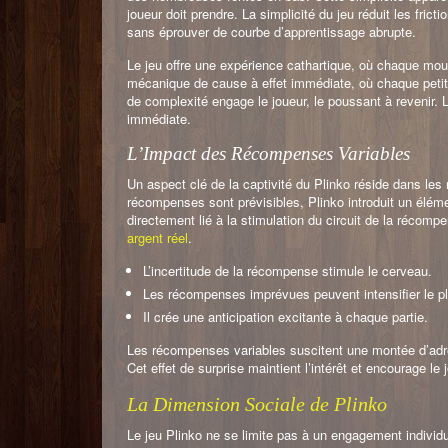
joueur doit prendre. La simplicité du jeu réduit les fric
sans éprouver de courbe d’apprentissage abrupte.
Le jeu offre une expérience cathartique, où chaque mou
mécanique de cause à effet immédiate, où chaque petit c
de complexité engage le joueur, le poussant à revenir. 
immédiate.
L’Impact des Récompenses Variables
Un aspect clé de la captivité du Plinko réside dans les
récompenses sont prévisibles, Plinko introduit un éléme
directement lié à la stimulation du circuit de la réco
argent réel
.
L’incertitude de la récompense stimule le cerveau.
Les récompenses imprévues peuvent intensifier le pla
Il crée une anticipation excitante à chaque partie.
Les récompenses variables suscitent une montée d’adréna
Cet effet de surprise maintient l’intérêt et encourage l
La Dimension Sociale de Plinko
Le jeu Plinko ne se limite pas à un engagement individu