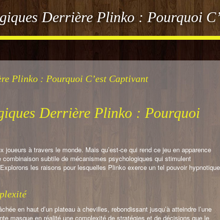
iques Derrière Plinko : Pourquoi C’
e Plinko : Pourquoi C’est Captivant
iques Derrière Plinko : Pourquoi
ux joueurs à travers le monde. Mais qu’est-ce qui rend ce jeu en apparence
une combinaison subtile de mécanismes psychologiques qui stimulent
rs. Explorons les raisons pour lesquelles Plinko exerce un tel pouvoir hypnotique
plexité
lâchée en haut d’un plateau à chevilles, rebondissant jusqu’à atteindre l’une
te masque en réalité une complexité de stratégies et de décisions que le