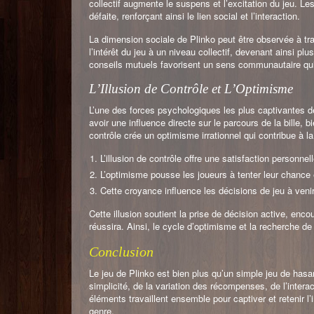
collectif augmente le suspens et l’excitation du jeu. L
défaite, renforçant ainsi le lien social et l’interaction.
La dimension sociale de Plinko peut être observée à tr
l’intérêt du jeu à un niveau collectif, devenant ainsi p
conseils mutuels favorisent un sens communautaire qui a
L’Illusion de Contrôle et L’Optimisme
L’une des forces psychologiques les plus captivantes de 
avoir une influence directe sur le parcours de la bille, 
contrôle crée un optimisme irrationnel qui contribue à la 
L’illusion de contrôle offre une satisfaction personnell
L’optimisme pousse les joueurs à tenter leur chance
Cette croyance influence les décisions de jeu à venir
Cette illusion soutient la prise de décision active, enc
réussira. Ainsi, le cycle d’optimisme et la recherche de 
Conclusion
Le jeu de Plinko est bien plus qu’un simple jeu de hasar
simplicité, de la variation des récompenses, de l’interact
éléments travaillent ensemble pour captiver et retenir l
genre.