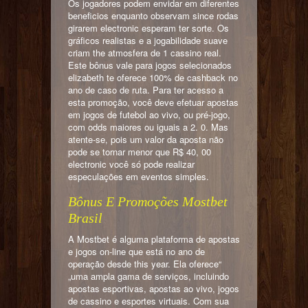
Os jogadores podem envidar em diferentes
beneficios enquanto observam since rodas
girarem electronic esperam ter sorte. Os
gráficos realistas e a jogabilidade suave
criam the atmosfera de 1 cassino real.
Este bônus vale para jogos selecionados
elizabeth te oferece 100% de cashback no
ano de caso de ruta. Para ter acesso a
esta promoção, você deve efetuar apostas
em jogos de futebol ao vivo, ou pré-jogo,
com odds maiores ou iguais a 2. 0. Mas
atente-se, pois um valor da aposta não
pode se tornar menor que R$ 40, 00
electronic você só pode realizar
especulações em eventos simples.
Bônus E Promoções Mostbet
Brasil
A Mostbet é alguma plataforma de apostas
e jogos on-line que está no ano de
operação desde this year. Ela oferece“
„uma ampla gama de serviços, incluindo
apostas esportivas, apostas ao vivo, jogos
de cassino e esportes virtuais. Com sua