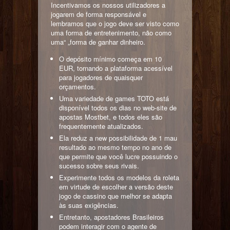
Incentivamos os nossos utilizadores a
jogarem de forma responsável e
lembramos que o jogo deve ser visto como
uma forma de entretenimento, não como
uma“ „forma de ganhar dinheiro.
O depósito mínimo começa em 10
EUR, tornando a plataforma acessível
para jogadores de quaisquer
orçamentos.
Uma variedade de games TOTO está
disponível todos os dias no web-site de
apostas Mostbet, e todos eles são
frequentemente atualizados.
Ela reduz a new possibilidade de 1 mau
resultado ao mesmo tempo no ano de
que permite que você lucre possuindo o
sucesso sobre seus rivais.
Experimente todos os modelos da roleta
em virtude de escolher a versão deste
jogo de cassino que melhor se adapta
às suas exigências.
Entretanto, apostadores Brasileiros
podem interagir com o agente de