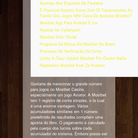
Apostas Nos Esportes De Fantasia
É Possível Assistir Some Sort Of Transmissões Ao
Festón Dos Jogos Mhh Casa De Apostas Mostbet?
Mostbet App Para Android E Ios
Apostar No Cybersport
Mostbet Sítio Oficial
Programa De Bônus Da Mostbet No Brasil
Processo De Verificação Da Conta
Limity A Časy Výběrů Mostbet Pro České Hráče
Registrace Mostbet Krok Za Krokem
Gostaria de mencionar u grande número
para jogos no Mostbet Casino,
especialmente um jogo Aviator. A Mostbet
tem 1 registro de conta simples, o la cual
é uma enorme vantagem. Vários
acumuladores similares em 1 número
predefinido de resultados compõem uma
aposta do libro. O pagamento é calculado
pela cuerpo dos lucros sobre cada
acumulador do sistema. Embora possa ser