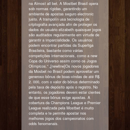
na Almost all bet. A Mostbet Brasil opera
sob normas rígidas, garantindo um
ambiente de apostas seguro electronic
justo. A trampolín usa tecnologia de
criptografia avançada afin de proteger os
dados do usuário elizabeth quaisquer jogos
são auditados regularmente em virtude de
garantir a imparcialidade. Os usuários
podem encontrar partidas da Superliga
Brasileira, bastante como várias
competições internacionais, como a new
Copa do Universo assim como os Jogos
Olímpicos.“ „[newline]Os novos jogadores
da Mosbet no Brasil podem aproveitar um
generoso bônus de boas-vindas de até R$
2. 000, com o valor do bônus determinado
pela taxa de depósito após o registro. No
entanto, os jogadores devem estar cientes
de que esse bônus exige apostas. A
cobertura da Champions League e Premier
League realizada pela Mostbet é muito
completa e te permite apostar nos
melhores jogos dos campeonatos com
odds fenomenais.