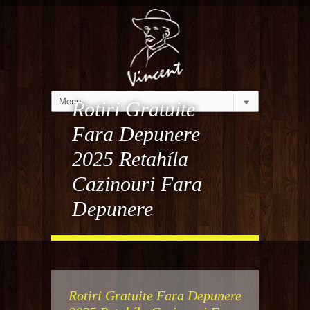
Rotiri Gratuite
Fara Depunere
2025 Retahíla
Cazinouri Fara
Depunere
Rotiri Gratuite Fara Depunere