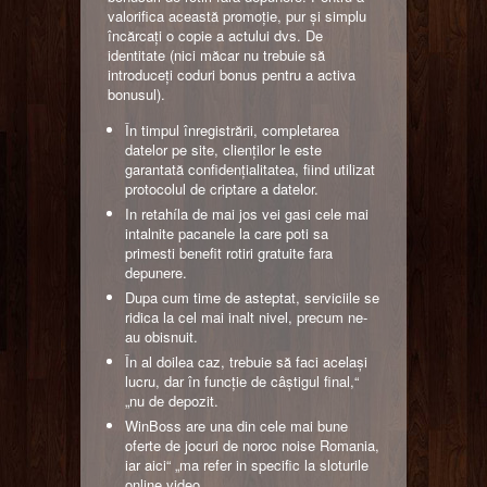
valorifica această promoție, pur și simplu
încărcați o copie a actului dvs. De
identitate (nici măcar nu trebuie să
introduceți coduri bonus pentru a activa
bonusul).
În timpul înregistrării, completarea
datelor pe site, clienților le este
garantată confidențialitatea, fiind utilizat
protocolul de criptare a datelor.
In retahíla de mai jos vei gasi cele mai
intalnite pacanele la care poti sa
primesti benefit rotiri gratuite fara
depunere.
Dupa cum time de asteptat, serviciile se
ridica la cel mai inalt nivel, precum ne-
au obisnuit.
În al doilea caz, trebuie să faci același
lucru, dar în funcție de câștigul final,“
„nu de depozit.
WinBoss are una din cele mai bune
oferte de jocuri de noroc noise Romania,
iar aici“ „ma refer in specific la sloturile
online video.