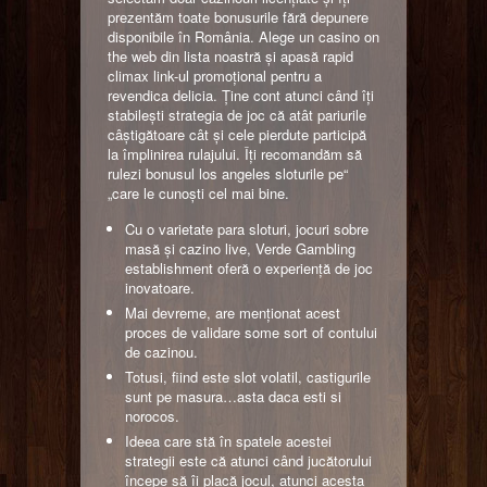
prezentăm toate bonusurile fără depunere
disponibile în România. Alege un casino on
the web din lista noastră și apasă rapid
climax link-ul promoțional pentru a
revendica delicia. Ține cont atunci când îți
stabilești strategia de joc că atât pariurile
câștigătoare cât și cele pierdute participă
la împlinirea rulajului. Îți recomandăm să
rulezi bonusul los angeles sloturile pe“
„care le cunoști cel mai bine.
Cu o varietate para sloturi, jocuri sobre
masă și cazino live, Verde Gambling
establishment oferă o experiență de joc
inovatoare.
Mai devreme, are menționat acest
proces de validare some sort of contului
de cazinou.
Totusi, fiind este slot volatil, castigurile
sunt pe masura…asta daca esti si
norocos.
Ideea care stă în spatele acestei
strategii este că atunci când jucătorului
începe să îi placă jocul, atunci acesta