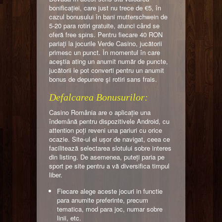
bonificației, care just nu trece de €5, în
cazul bonusului în bani mutterschwein de
5-20 para rotiri gratuite, atunci când se
oferă free spins. Pentru fiecare 40 RON
pariaţi la jocurile Verde Casino, jucătorii
primesc un punct. În momentul în care
aceştia ating un anumit număr de puncte,
jucătorii le pot converti pentru un anumit
bonus de depunere şi rotiri sans frais.
Defalcarea Bonusurilor:
Casino România are o aplicație una
îndemână pentru dispozitivele Android, cu
attention poți reveni una pariuri cu orice
ocazie. Site-ul el ușor de navigat, ceea ce
facilitează selectarea slotului sobre interes
din listing. De asemenea, puteți paria pe
sport pe site pentru a vă diversifica timpul
liber.
Fiecare alege aceste jocuri in functie
para anumite preferinte, precum
tematica, mod para joc, numar sobre
linii, etc.