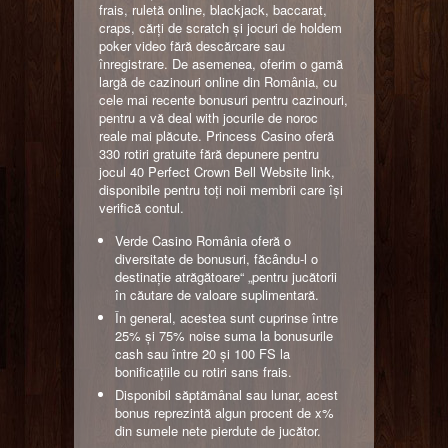
frais, ruletă online, blackjack, baccarat,
craps, cărți de scratch și jocuri de holdem
poker video fără descărcare sau
înregistrare. De asemenea, oferim o gamă
largă de cazinouri online din România, cu
cele mai recente bonusuri pentru cazinouri,
pentru a vă deal with jocurile de noroc
reale mai plăcute. Princess Casino oferă
330 rotiri gratuite fără depunere pentru
jocul 40 Perfect Crown Bell Website link,
disponibile pentru toți noii membrii care își
verifică contul.
Verde Casino România oferă o
diversitate de bonusuri, făcându-l o
destinație atrăgătoare“ „pentru jucătorii
în căutare de valoare suplimentară.
În general, acestea sunt cuprinse între
25% și 75% noise suma la bonusurile
cash sau între 20 și 100 FS la
bonificațiile cu rotiri sans frais.
Disponibil săptămânal sau lunar, acest
bonus reprezintă algun procent de x%
din sumele nete pierdute de jucător.