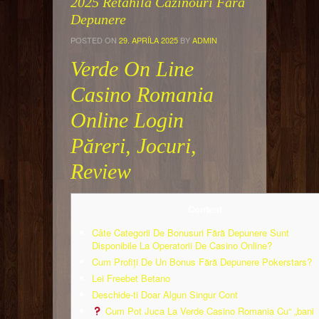
2025 Retahíla Cazinouri Fara
Depunere
POSTED ON
29. APRÍLA 2025
BY
ADMIN
Verde On Line
Casino Romania
Online Login
Păreri, Jocuri,
Review
Content
Câte Categorii De Bonusuri Fără Depunere Sunt
Disponibile La Operatorii De Casino Online?
Cum Profiți De Un Bonus Fără Depunere Pokerstars?
Lei Freebet Betano
Deschide-ti Doar Algun Singur Cont
Cum Pot Juca La Verde Casino Romania Cu“ „bani