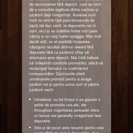
de recompense fără depozit, care au rolul
de a consolida legătura dintre cazinou și
jucătorii deja înregistrați. Acestea sunt
mult no stricte față para bonusurile de
bază (de bun venit, la depunerile noi în
cont, etc) și au stabilite limite mici para
câștig și un rulaj foarte spiaggia. Mai mult
decât atât, nu el posibilă încasarea
câștigului rezultat dintr-un reward fără
depunere fără ca jucătorul chiar să
efectueze este depozit. Mai întâi trebuie
să îndepliniți condițiile promoțiilor, adică să
recâștigați bonusul cu coeficientul
corespunzător. Cazinourile oferă
următoarele promoții pentru a atrage
jucători noi și pentru some sort of păstra
jucătorii vechi.
Intradevar, nu tot timpul o sa gasesti o
astfel de promotie una ele, dar
throughout majoritatea perioadei ofera
un bonus are generally inregistrare fara
depunere.
Site-ul de jocuri este renumit pentru cele
peste 2500 de sloturi disponibile, deci