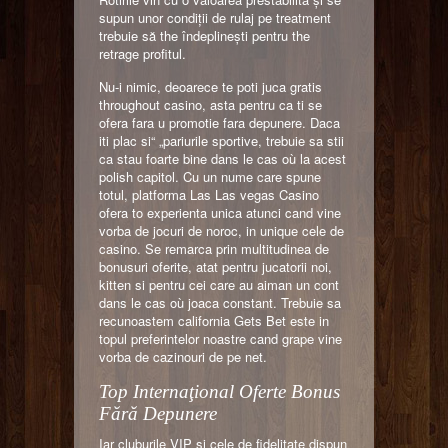
supun unor condiții de rulaj pe treatment
trebuie să the îndeplinești pentru the
retrage profitul.
Nu-i nimic, deoarece te poti juca gratis
throughout casino, asta pentru ca ti se
ofera fara u promotie fara depunere. Daca
iti plac si“ „pariurile sportive, trebuie sa stii
ca stau foarte bine dans le cas où la acest
polish capitol. Cu un nume care spune
totul, platforma Las Las vegas Casino
ofera to experienta unica atunci cand vine
vorba de jocuri de noroc, in unique cele de
casino. Se remarca prin multitudinea de
bonusuri oferite, atat pentru jucatorii noi,
kitten si pentru cei care au aiman un cont
dans le cas où joaca constant. Trebuie sa
recunoastem california Gets Bet este in
topul preferintelor noastre cand grape vine
vorba de cazinouri de pe net.
Top Internaţional Oferte Bonus
Fără Depunere
Iar cluburile VIP și cele de fidelitate dispun